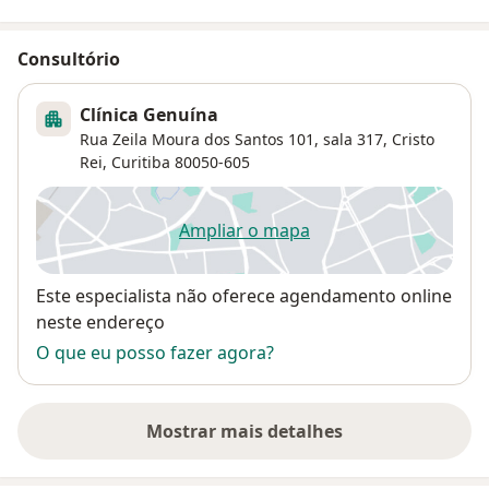
busca por terapêuticas realmente eficazes e
significativas para suas famílias. Além disso, a Dra.
Consultório
Raquel Maureen Lang tem mais de 15 anos de
experiência ensinando residentes de Medicina de
Clínica Genuína
Família e Comunidade a serem efetivos em suas
Rua Zeila Moura dos Santos 101, sala 317,
Cristo
consultas, nos programas de Residência de Medicina
Rei
,
Curitiba
80050-605
de Família e Comunidade da PUC e da SMS/Curitiba.
Ampliar o mapa
abre num novo separador
Disponibilidade
Este especialista não oferece agendamento online
neste endereço
O que eu posso fazer agora?
Mostrar mais detalhes
sobre o endereço