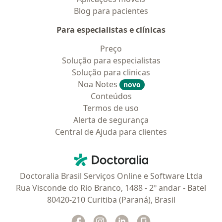
Blog para pacientes
Para especialistas e clínicas
Preço
Solução para especialistas
Solução para clinicas
Noa Notes
novo
Conteúdos
Termos de uso
Alerta de segurança
Central de Ajuda para clientes
Contato
Doctoralia - Homepage
Doctoralia Brasil Serviços Online e Software Ltda
Rua Visconde do Rio Branco, 1488 - 2º andar - Batel
80420-210 Curitiba (Paraná), Brasil
Facebook
abre num novo separador
Instagram
abre num novo separador
Linkedin
abre num novo separad
Glassdoor
abre num novo se