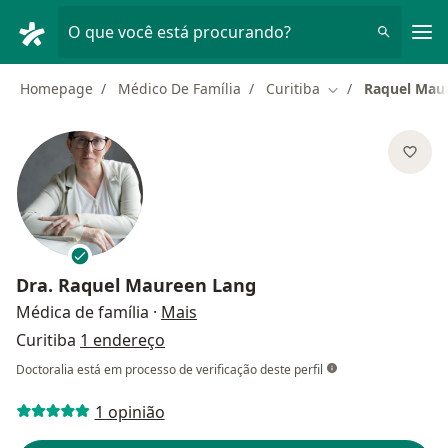
Men
O que você está procurando?
Homepage
Médico De Família
Curitiba
Raquel Mau
Mudar de cidade
Dra.
Raquel Maureen Lang
sobre as especializações
Médica de família
·
Mais
Curitiba
1 endereço
Doctoralia está em processo de verificação deste perfil
1 opinião