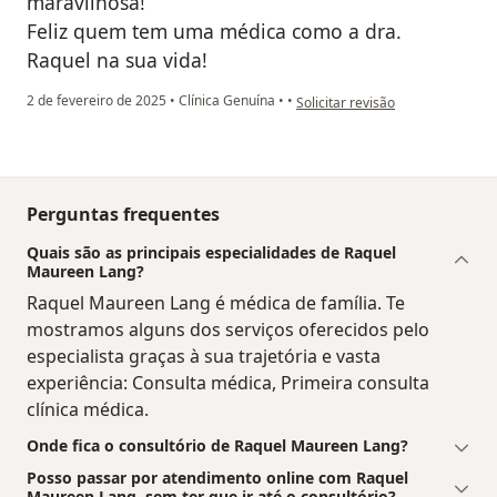
maravilhosa!
Feliz quem tem uma médica como a dra.
Raquel na sua vida!
na opinião do utilizador Marta V
2 de fevereiro de 2025
•
Clínica Genuína
•
•
Solicitar revisão
Perguntas frequentes
Quais são as principais especialidades de Raquel
Maureen Lang?
Raquel Maureen Lang é médica de família. Te
mostramos alguns dos serviços oferecidos pelo
especialista graças à sua trajetória e vasta
experiência: Consulta médica, Primeira consulta
clínica médica.
Onde fica o consultório de Raquel Maureen Lang?
Posso passar por atendimento online com Raquel
Maureen Lang, sem ter que ir até o consultório?