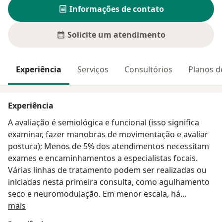
Informações de contato
Solicite um atendimento
Experiência
Serviços
Consultórios
Planos d
Experiência
A avaliação é semiológica e funcional (isso significa
examinar, fazer manobras de movimentação e avaliar
postura); Menos de 5% dos atendimentos necessitam
exames e encaminhamentos a especialistas focais.
Várias linhas de tratamento podem ser realizadas ou
iniciadas nesta primeira consulta, como agulhamento
seco e neuromodulação. Em menor escala, há
Sobre mim
indicação de uso de medicamentos alopáticos ou
mais
fitoterápicos. Quase todas as dores crônicas podem