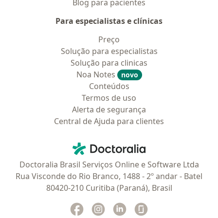
Blog para pacientes
Para especialistas e clínicas
Preço
Solução para especialistas
Solução para clinicas
Noa Notes
novo
Conteúdos
Termos de uso
Alerta de segurança
Central de Ajuda para clientes
Contato
Doctoralia - Homepage
Doctoralia Brasil Serviços Online e Software Ltda
Rua Visconde do Rio Branco, 1488 - 2º andar - Batel
80420-210 Curitiba (Paraná), Brasil
Facebook
abre num novo separador
Instagram
abre num novo separador
Linkedin
abre num novo separad
Glassdoor
abre num novo se