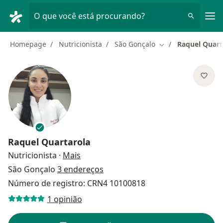
Men
O que você está procurando?
Homepage
Nutricionista
São Gonçalo
Raquel Quart
Mudar de cidade
Raquel Quartarola
sobre as especializações
Nutricionista
·
Mais
São Gonçalo
3 endereços
Número de registro: CRN4 10100818
1 opinião