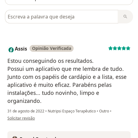
Pesquisar em opiniões
Assis
Opinião Verificada
A
Estou conseguindo os resultados.
Possui um aplicativo que me lembra de tudo.
Junto com os papéis de cardápio e a lista, esse
aplicativo é muito eficaz. Parabéns pelas
instalações... tudo novinho, limpo e
organizando.
31 de agosto de 2022
•
Nutripsi Espaço Terapêutico
•
Outro
•
na opinião do utilizador Assis
Solicitar revisão