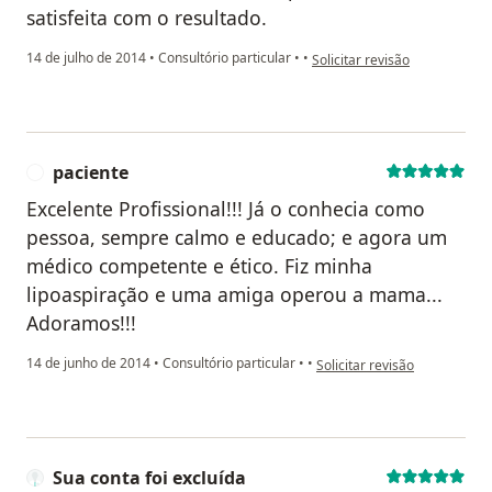
satisfeita com o resultado.
na opinião do utilizador usuár
14 de julho de 2014
•
Consultório particular
•
•
Solicitar revisão
paciente
P
Excelente Profissional!!! Já o conhecia como
pessoa, sempre calmo e educado; e agora um
médico competente e ético. Fiz minha
lipoaspiração e uma amiga operou a mama...
Adoramos!!!
na opinião do utilizador paci
14 de junho de 2014
•
Consultório particular
•
•
Solicitar revisão
Sua conta foi excluída