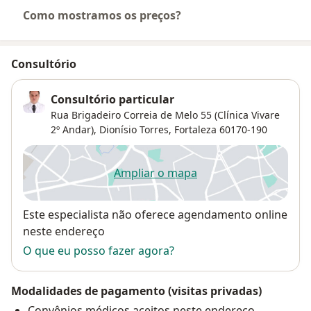
Como mostramos os preços?
Consultório
Consultório particular
Rua Brigadeiro Correia de Melo 55 (Clínica Vivare
2º Andar),
Dionísio Torres
,
Fortaleza
60170-190
Ampliar o mapa
abre num novo separador
Disponibilidade
Este especialista não oferece agendamento online
neste endereço
O que eu posso fazer agora?
Modalidades de pagamento (visitas privadas)
Convênios médicos aceitos neste endereço