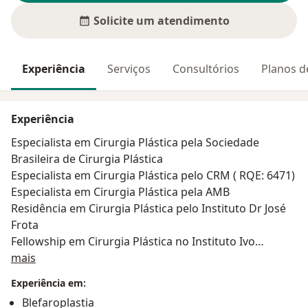
Solicite um atendimento
Experiência
Serviços
Consultórios
Planos d
Experiência
Especialista em Cirurgia Plástica pela Sociedade
Brasileira de Cirurgia Plástica
Especialista em Cirurgia Plástica pelo CRM ( RQE: 6471)
Especialista em Cirurgia Plástica pela AMB
Residência em Cirurgia Plástica pelo Instituto Dr José
Frota
Fellowship em Cirurgia Plástica no Instituto Ivo
Sobre mim
Pitanguy no Rio de Janeiro
mais
Estágio em Cirurgia Plástica Reconstrutora no
Experiência em:
Instituto do Câncer do Ceará
Blefaroplastia