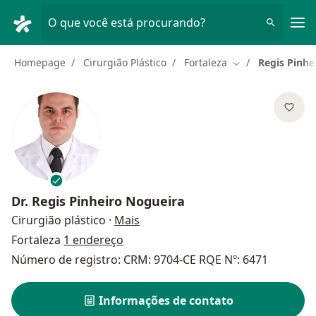
Men
O que você está procurando?
Homepage
Cirurgião Plástico
Fortaleza
Regis Pinhe
Mudar de cidade
Dr.
Regis Pinheiro Nogueira
sobre as especializações
Cirurgião plástico
·
Mais
Fortaleza
1 endereço
Número de registro: CRM: 9704-CE RQE Nº: 6471
Informações de contato