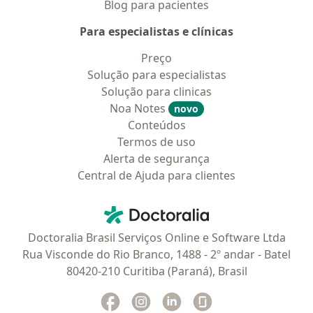
Blog para pacientes
Para especialistas e clínicas
Preço
Solução para especialistas
Solução para clinicas
Noa Notes
novo
Conteúdos
Termos de uso
Alerta de segurança
Central de Ajuda para clientes
Contato
Doctoralia - Homepage
Doctoralia Brasil Serviços Online e Software Ltda
Rua Visconde do Rio Branco, 1488 - 2º andar - Batel
80420-210 Curitiba (Paraná), Brasil
Facebook
abre num novo separador
Instagram
abre num novo separador
Linkedin
abre num novo separad
Glassdoor
abre num novo se