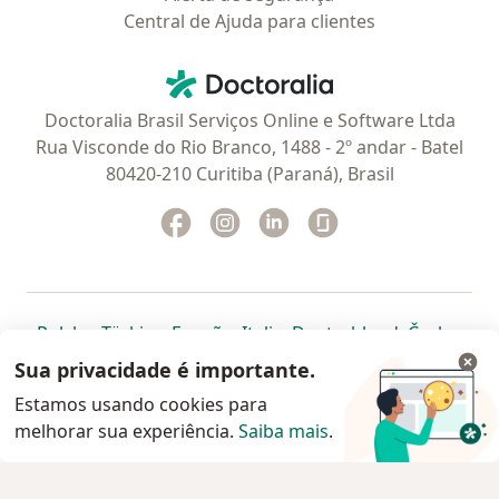
Central de Ajuda para clientes
Contato
Doctoralia - Homepage
Doctoralia Brasil Serviços Online e Software Ltda
Rua Visconde do Rio Branco, 1488 - 2º andar - Batel
80420-210 Curitiba (Paraná), Brasil
Facebook
abre num novo separador
Instagram
abre num novo separador
Linkedin
abre num novo separad
Glassdoor
abre num novo se
abre num novo separador
abre num novo separador
abre num novo separador
abre num novo separado
abre num n
abre
Polska
,
Türkiye
,
España
,
Italia
,
Deutschland
,
Česko
,
abre num novo separador
abre num novo separador
abre num novo separador
abre num novo separa
abre num no
abre n
Portugal
,
México
,
Chile
,
Brasil
,
Argentina
,
Perú
,
Sua privacidade é importante.
abre num novo separad
Colombia
Estamos usando cookies para
melhorar sua experiência.
www.doctoralia.com.br © 2026 - Agende agora sua
Saiba mais
.
consulta