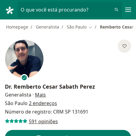
Men
O que você está procurando?
Homepage
Generalista
São Paulo
Remberto Cesar 
Mudar de cidade
Dr.
Remberto Cesar Sabath Perez
sobre as especializações
Generalista
·
Mais
São Paulo
2 endereços
Número de registro: CRM SP 131691
591 opiniões