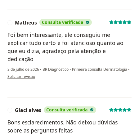
Matheus
Consulta verificada
M
Foi bem interessante, ele conseguiu me
explicar tudo certo e foi atencioso quanto ao
que eu dizia, agradeço pela atenção e
dedicação
3 de julho de 2026
•
BR Diagnóstico
•
Primeira consulta Dermatologia
•
na opinião do utilizador Matheus
Solicitar revisão
Glaci alves
Consulta verificada
G
Bons esclarecimentos. Não deixou dúvidas
sobre as perguntas feitas