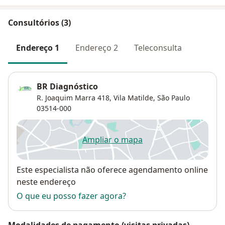
Consultórios (3)
Endereço 1
Endereço 2
Teleconsulta
BR Diagnóstico
R. Joaquim Marra 418,
Vila Matilde
,
São Paulo
03514-000
Ampliar o mapa
abre num novo separador
Disponibilidade
Este especialista não oferece agendamento online
neste endereço
O que eu posso fazer agora?
Modalidades de pagamento (visitas privadas)