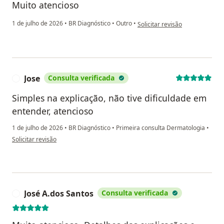
Muito atencioso
na opinião do utilizador Nancy 
1 de julho de 2026
•
BR Diagnóstico
•
Outro
•
Solicitar revisão
Jose
Consulta verificada
J
Simples na explicação, não tive dificuldade em
entender, atencioso
1 de julho de 2026
•
BR Diagnóstico
•
Primeira consulta Dermatologia
•
na opinião do utilizador Jose
Solicitar revisão
José A.dos Santos
Consulta verificada
J