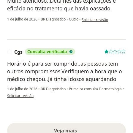
Muito atencioso..Detalhes das explicações e
eficácia no tratamento que havia oassado
na opinião do utilizador José A
1 de julho de 2026
•
BR Diagnóstico
•
Outro
•
Solicitar revisão
Cgs
Consulta verificada
C
Horário é para ser cumprido..as pessoas tem
outros compromissos.Verifiquem a hora que o
médico chegou..Já tinha idosos aguardando
1 de julho de 2026
•
BR Diagnóstico
•
Primeira consulta Dermatologia
•
na opinião do utilizador Cgs
Solicitar revisão
Veja mais