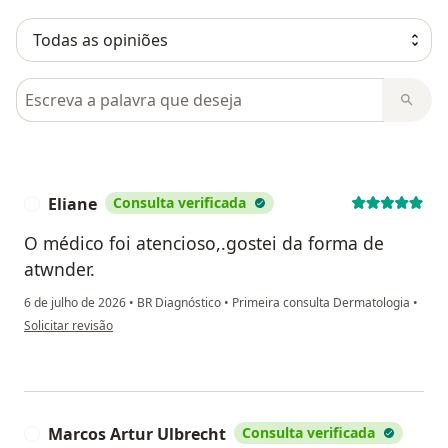
Pesquisar em opiniões
Eliane
Consulta verificada
E
O médico foi atencioso,.gostei da forma de
atwnder.
6 de julho de 2026
•
BR Diagnóstico
•
Primeira consulta Dermatologia
•
na opinião do utilizador Eliane
Solicitar revisão
Marcos Artur Ulbrecht
Consulta verificada
M