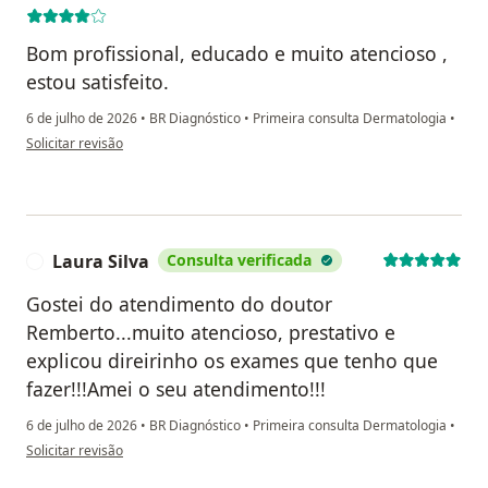
Bom profissional, educado e muito atencioso ,
estou satisfeito.
6 de julho de 2026
•
BR Diagnóstico
•
Primeira consulta Dermatologia
•
na opinião do utilizador Marcos Artur Ulbrecht
Solicitar revisão
Laura Silva
Consulta verificada
L
Gostei do atendimento do doutor
Remberto...muito atencioso, prestativo e
explicou direirinho os exames que tenho que
fazer!!!Amei o seu atendimento!!!
6 de julho de 2026
•
BR Diagnóstico
•
Primeira consulta Dermatologia
•
na opinião do utilizador Laura Silva
Solicitar revisão