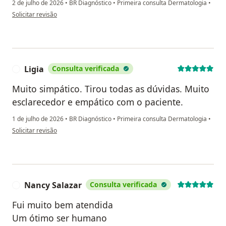
2 de julho de 2026
•
BR Diagnóstico
•
Primeira consulta Dermatologia
•
na opinião do utilizador Glaci alves
Solicitar revisão
Ligia
Consulta verificada
L
Muito simpático. Tirou todas as dúvidas. Muito
esclarecedor e empático com o paciente.
1 de julho de 2026
•
BR Diagnóstico
•
Primeira consulta Dermatologia
•
na opinião do utilizador Ligia
Solicitar revisão
Nancy Salazar
Consulta verificada
N
Fui muito bem atendida
Um ótimo ser humano