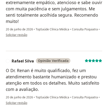
extremamente empático, atencioso e sabe ouvir
com muita paciência e sem julgamentos. Me
senti totalmente acolhida segura. Recomendo
muito!
20 de junho de 2026
•
TopSaúde Clínica Médica
•
Consulta Psiquiatra
•
na opinião do utilizador Joana Silva
Solicitar revisão
Rafael Silva
Opinião Verificada
R
O Dr. Renan é muito qualificado, fez um
atendimento bastante humanizado e prestou
atenção em todos os detalhes. Muito satisfeito
com a avaliação.
20 de junho de 2026
•
TopSaúde Clínica Médica
•
Consulta Psiquiatra
•
na opinião do utilizador Rafael Silva
Solicitar revisão