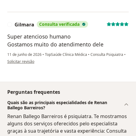
Gilmara
Consulta verificada
G
Super atencioso humano
Gostamos muito do atendimento dele
11 de junho de 2026
•
TopSaúde Clínica Médica
•
Consulta Psiquiatra
•
na opinião do utilizador Gilmara
Solicitar revisão
Perguntas frequentes
Quais são as principais especialidades de Renan
Ballego Barreiros?
Renan Ballego Barreiros é psiquiatra. Te mostramos
alguns dos serviços oferecidos pelo especialista
graças à sua trajetória e vasta experiência: Consulta