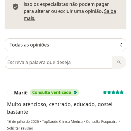
isso os especialistas não podem pagar
para alterar ou excluir uma opinião.
Saiba
Saber mais sobre pareceres
mais.
Pesquisar em opiniões
Mariê
Consulta verificada
M
Muito atencioso, centrado, educado, gostei
bastante
16 de julho de 2026
•
TopSaúde Clínica Médica
•
Consulta Psiquiatra
•
na opinião do utilizador Mariê
Solicitar revisão