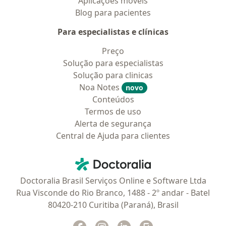
Aplicações móveis
Blog para pacientes
Para especialistas e clínicas
Preço
Solução para especialistas
Solução para clinicas
Noa Notes
novo
Conteúdos
Termos de uso
Alerta de segurança
Central de Ajuda para clientes
Contato
Doctoralia - Homepage
Doctoralia Brasil Serviços Online e Software Ltda
Rua Visconde do Rio Branco, 1488 - 2º andar - Batel
80420-210 Curitiba (Paraná), Brasil
Facebook
abre num novo separador
Instagram
abre num novo separador
Linkedin
abre num novo separad
Glassdoor
abre num novo se