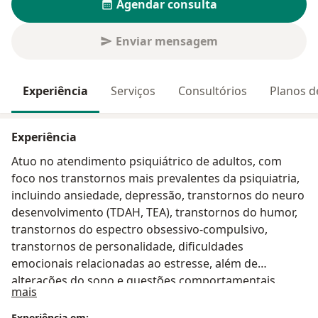
Agendar consulta
Enviar mensagem
Experiência
Serviços
Consultórios
Planos d
Experiência
Atuo no atendimento psiquiátrico de adultos, com
foco nos transtornos mais prevalentes da psiquiatria,
incluindo ansiedade, depressão, transtornos do neuro
desenvolvimento (TDAH, TEA), transtornos do humor,
transtornos do espectro obsessivo-compulsivo,
transtornos de personalidade, dificuldades
emocionais relacionadas ao estresse, além de
alterações do sono e questões comportamentais.
Sobre mim
mais
Experiência em: