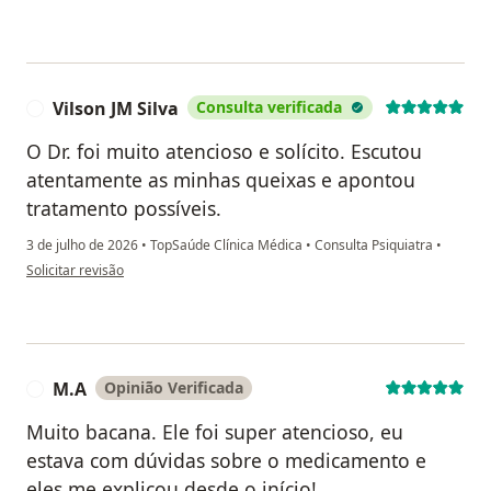
Vilson JM Silva
Consulta verificada
V
O Dr. foi muito atencioso e solícito. Escutou
atentamente as minhas queixas e apontou
tratamento possíveis.
3 de julho de 2026
•
TopSaúde Clínica Médica
•
Consulta Psiquiatra
•
na opinião do utilizador Vilson JM Silva
Solicitar revisão
M.A
Opinião Verificada
M
Muito bacana. Ele foi super atencioso, eu
estava com dúvidas sobre o medicamento e
eles me explicou desde o início!