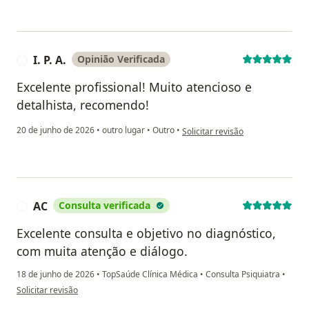
I. P. A.
Opinião Verificada
I
Excelente profissional! Muito atencioso e
detalhista, recomendo!
na opinião do utilizador I. P. A.
20 de junho de 2026
•
outro lugar
•
Outro
•
Solicitar revisão
AC
Consulta verificada
A
Excelente consulta e objetivo no diagnóstico,
com muita atenção e diálogo.
18 de junho de 2026
•
TopSaúde Clínica Médica
•
Consulta Psiquiatra
•
na opinião do utilizador AC
Solicitar revisão