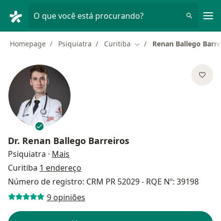
Men
O que você está procurando?
Homepage
Psiquiatra
Curitiba
Renan Ballego Barre
Mudar de cidade
Dr.
Renan Ballego Barreiros
sobre as especializações
Psiquiatra
·
Mais
Curitiba
1 endereço
Número de registro: CRM PR 52029 - RQE Nº: 39198
9 opiniões