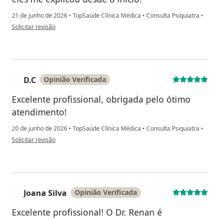
21 de junho de 2026
•
TopSaúde Clínica Médica
•
Consulta Psiquiatra
•
na opinião do utilizador M.A
Solicitar revisão
D.C
Opinião Verificada
D
Excelente profissional, obrigada pelo ótimo
atendimento!
20 de junho de 2026
•
TopSaúde Clínica Médica
•
Consulta Psiquiatra
•
na opinião do utilizador D.C
Solicitar revisão
Joana Silva
Opinião Verificada
J
Excelente profissional! O Dr. Renan é