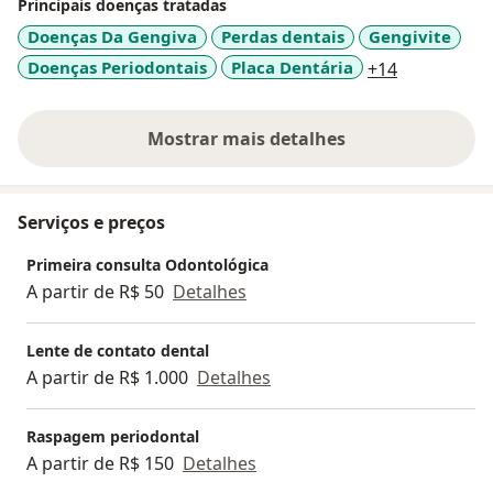
Principais doenças tratadas
Doenças Da Gengiva
Perdas dentais
Gengivite
a11y_sr_mo
Doenças Periodontais
Placa Dentária
+14
Mostrar mais detalhes
sobre a experiência
Serviços e preços
Primeira consulta Odontológica
A partir de R$ 50
Detalhes
Lente de contato dental
A partir de R$ 1.000
Detalhes
Raspagem periodontal
A partir de R$ 150
Detalhes