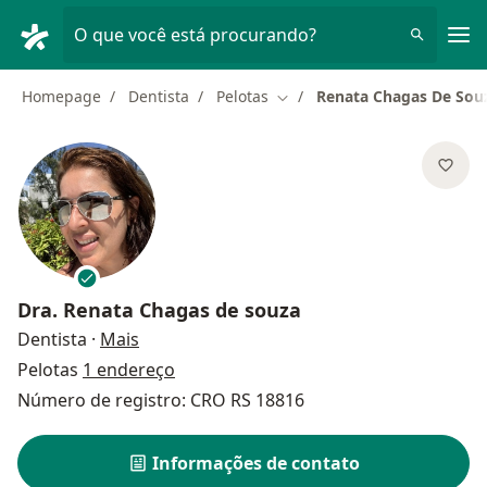
Men
O que você está procurando?
Homepage
Dentista
Pelotas
Renata Chagas De Sou
Mudar de cidade
Dra.
Renata Chagas de souza
sobre as especializações
Dentista
·
Mais
Pelotas
1 endereço
Número de registro: CRO RS 18816
Informações de contato