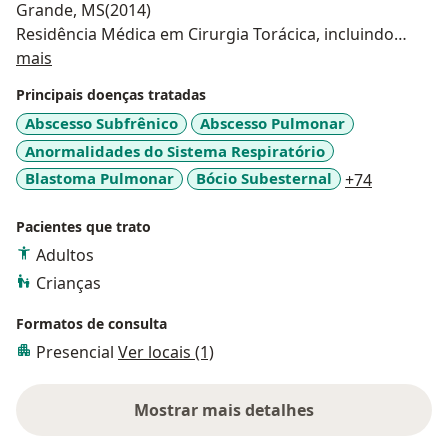
Grande, MS(2014)
Residência Médica em Cirurgia Torácica, incluindo
Sobre mim
Videocirurgia e atuação e cir. Toracica pediátrica (2016)
mais
no Hospital de Base de São José de Rio Preto - SP
Principais doenças tratadas
Pós Graduando em Cirurgia Torácica Robótica no
Abscesso Subfrênico
Abscesso Pulmonar
Hospital Albert Einstein. Atua em cirurgia torácica
Anormalidades do Sistema Respiratório
geral e oncológica, endoscopia respiratória,
tratamento cirúrgico de hiper-hidrose e correção dos
a11y_sr_m
Blastoma Pulmonar
Bócio Subesternal
+74
defeitos de parede torácica.
Pacientes que trato
Adultos
Crianças
Formatos de consulta
Presencial
Ver locais (1)
Mostrar mais detalhes
sobre a experiência