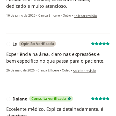
dedicado e muito atencioso.
na opinião do utilizador Elain
16 de junho de 2026
•
Clinica Efficere
•
Outro
•
Solicitar revisão
Ls
Opinião Verificada
L
Experiência na área, claro nas expressões e
bem específico no que passa para o paciente.
na opinião do utilizador Ls
26 de maio de 2026
•
Clinica Efficere
•
Outro
•
Solicitar revisão
Daiane
Consulta verificada
D
Excelente médico. Explica detalhadamente, é
atencioso.