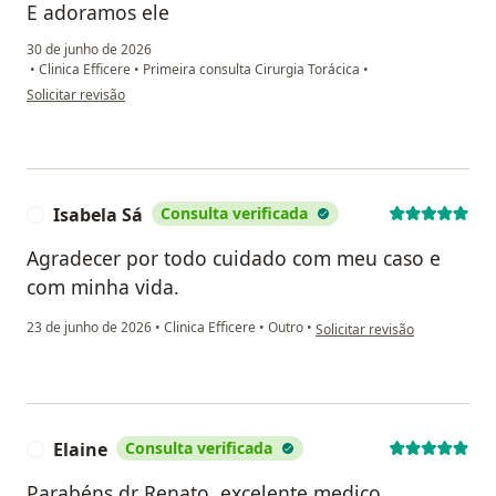
E adoramos ele
30 de junho de 2026
•
Clinica Efficere
•
Primeira consulta Cirurgia Torácica
•
na opinião do utilizador Janayne
Solicitar revisão
Isabela Sá
Consulta verificada
I
Agradecer por todo cuidado com meu caso e
com minha vida.
na opinião do utilizador Isabe
23 de junho de 2026
•
Clinica Efficere
•
Outro
•
Solicitar revisão
Elaine
Consulta verificada
E
Parabéns dr Renato, excelente medico,