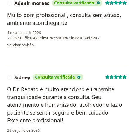
Adenir moraes
Consulta verificada
A
Muito bom profissional , consulta sem atraso,
ambiente aconchegante
4 de agosto de 2026
•
Clinica Efficere
•
Primeira consulta Cirurgia Torácica
•
na opinião do utilizador Adenir moraes
Solicitar revisão
Sidney
Consulta verificada
S
O Dr. Renato é muito atencioso e transmite
tranquilidade durante a consulta. Seu
atendimento é humanizado, acolhedor e faz o
paciente se sentir seguro e bem cuidado.
Excelente profissional!
28 de julho de 2026