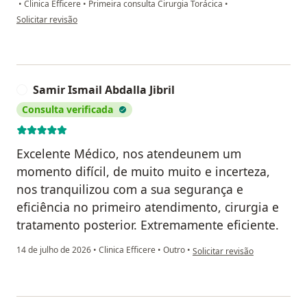
•
Clinica Efficere
•
Primeira consulta Cirurgia Torácica
•
na opinião do utilizador Sidney
Solicitar revisão
Samir Ismail Abdalla Jibril
S
Consulta verificada
Excelente Médico, nos atendeunem um
momento difícil, de muito muito e incerteza,
nos tranquilizou com a sua segurança e
eficiência no primeiro atendimento, cirurgia e
tratamento posterior. Extremamente eficiente.
na opinião do utilizador Samir 
14 de julho de 2026
•
Clinica Efficere
•
Outro
•
Solicitar revisão