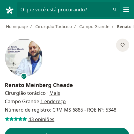
Men
O que você está procurando?
Homepage
Cirurgião Torácico
Campo Grande
Renato 
Renato Meinberg Cheade
sobre as especializações
Cirurgião torácico
·
Mais
Campo Grande
1 endereço
Número de registro: CRM MS 6885 - RQE Nº: 5348
43 opiniões