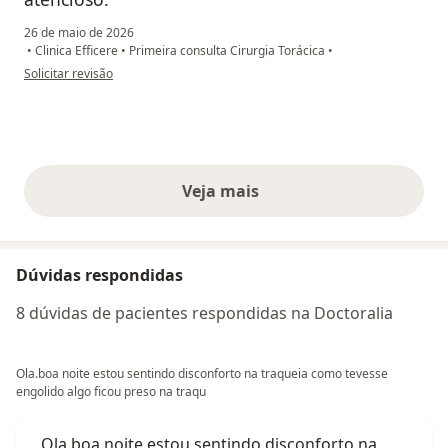
26 de maio de 2026
•
Clinica Efficere
•
Primeira consulta Cirurgia Torácica
•
na opinião do utilizador Daiane
Solicitar revisão
Veja mais
opiniões acima
Dúvidas respondidas
8 dúvidas de pacientes respondidas na Doctoralia
Ola.boa noite estou sentindo disconforto na traqueia como tevesse
engolido algo ficou preso na traqu
Ola.boa noite estou sentindo disconforto na