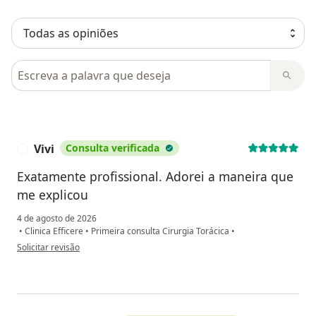
Pesquisar em opiniões
Vivi
Consulta verificada
V
Exatamente profissional. Adorei a maneira que
me explicou
4 de agosto de 2026
•
Clinica Efficere
•
Primeira consulta Cirurgia Torácica
•
na opinião do utilizador Vivi
Solicitar revisão