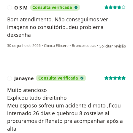
O S M
Consulta verificada
O
Bom atendimento. Não conseguimos ver
imagens no consultório..deu problema
dexsenha
na opinião do utiliz
30 de junho de 2026
•
Clinica Efficere
•
Broncoscopias
•
Solicitar revisão
Janayne
Consulta verificada
J
Muito atencioso
Explicou tudo direitinho
Meu esposo sofreu um acidente d moto ,ficou
internado 26 dias e quebrou 8 costelas aí
procuramos dr Renato pra acompanhar após a
alta