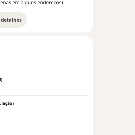
Apenas em alguns endereços)
 detalhes
bre a experiência
l)
ulação)