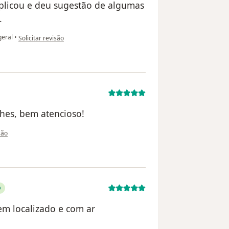
xplicou e deu sugestão de algumas
.
na opinião do utilizador Telma Lucilia
geral
•
Solicitar revisão
hes, bem atencioso!
utilizador Flávia
são
em localizado e com ar