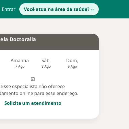
Entrar
Você atua na área da saúde?
ela Doctoralia
Amanhã
Sáb,
Dom,
Segunda-feira
Ter,
7 Ago
8 Ago
9 Ago
10 Ago
11 Ag
Esse especialista não oferece
amento online para esse endereço.
Solicite um atendimento