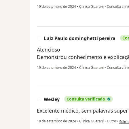
19 de setembro de 2024
•
Clínica Guarani
•
Consulta clín
Luiz Paulo dominghetti pereira
Con
L
Atencioso
Demonstrou conhecimento e explicaç
19 de setembro de 2024
•
Clínica Guarani
•
Consulta clín
Wesley
Consulta verificada
W
Excelente médico, sem palavras super
na opi
19 de setembro de 2024
•
Clínica Guarani
•
Outro
•
Solici