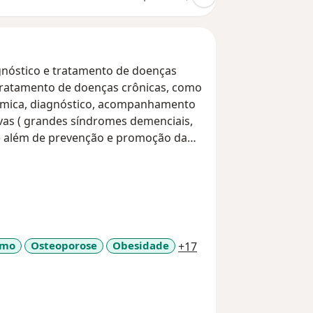
s crônicas, como
stêmica, diagnóstico, acompanhamento
andes síndromes demenciais,
a11y_sr_more_diseas
smo
Osteoporose
Obesidade
+17