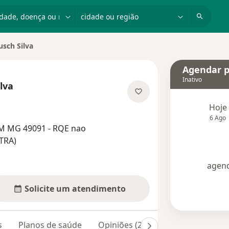
dade, doença ou nome
cidade ou região
sch Silva
de
Agendar p
Inativo
lva
as especializações
Hoje
6 Ago
RM MG 49091 - RQE nao
TRA)
agend
Solicite um atendimento
s
Planos de saúde
Opiniões (223)