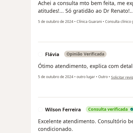
Achei a consulta mto bem feita, me e
atitudes!... Só gratidão ao Dr Renato!..
5 de outubro de 2024
•
Clínica Guarani
•
Consulta clínico 
Flávia
Opinião Verificada
F
Ótimo atendimento, explica com detal
na opinião do 
5 de outubro de 2024
•
outro lugar
•
Outro
•
Solicitar revi
Wilson Ferreira
Consulta verificada
W
Excelente atendimento. Consultório b
condicionado.