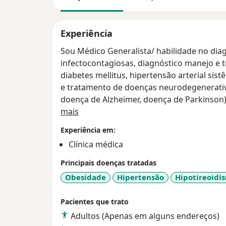
Experiência
Sou Médico Generalista/ habilidade no diagnóstico e tratamento de doenças
infectocontagiosas, diagnóstico manejo e tratamento de doença
diabetes mellitus, hipertensão arterial si
e tratamento de doenças neurodegenerativas ( gr
doença de Alzheimer, doença de Parkinson) além de prevenção e promoção da
Sobre mim
saúde.
mais
Experiência em:
Clínica médica
Principais doenças tratadas
Obesidade
Hipertensão
Hipotireoidi
Pacientes que trato
Adultos (Apenas em alguns endereços)