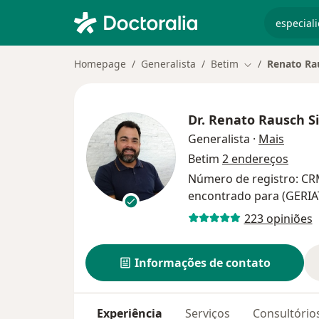
especiali
Homepage
Generalista
Betim
Renato Rau
Mudar de cida
Dr.
Renato Rausch Si
sobre 
Generalista
·
Mais
Betim
2 endereços
Número de registro: C
encontrado para (GERIA
223 opiniões
Informações de contato
Experiência
Serviços
Consultório