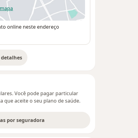
 mapa
re num novo separador
nto online neste endereço
 detalhes
bre o endereço
culares. Você pode pagar particular
ta que aceite o seu plano de saúde.
tas por seguradora