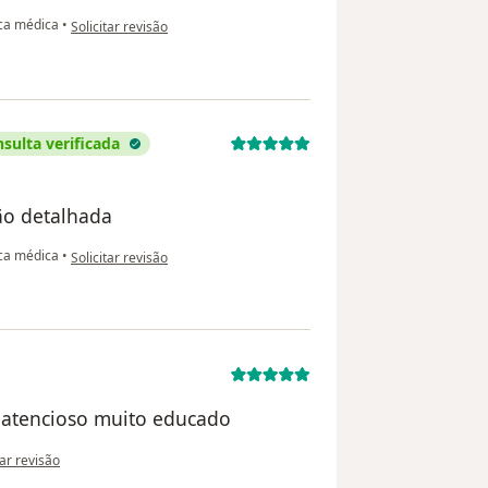
na opinião do utilizador Wilson Ferreira
ica médica
•
Solicitar revisão
sulta verificada
ão detalhada
na opinião do utilizador Luiz Paulo dominghetti pereira
ica médica
•
Solicitar revisão
 atencioso muito educado
nião do utilizador Wesley
tar revisão