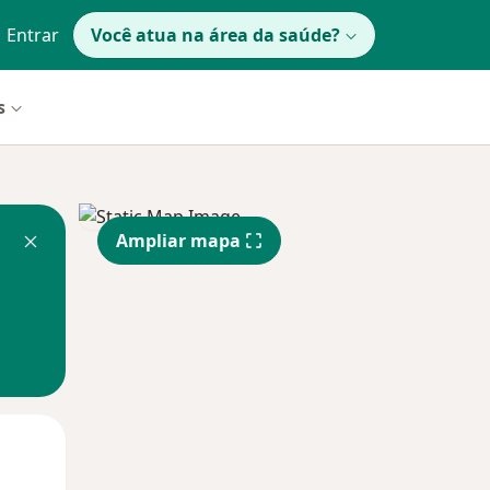
Entrar
Você atua na área da saúde?
s
Ampliar mapa
Segunda-feira
Ter,
Qua
10 Ago
11 Ago
12 Ago