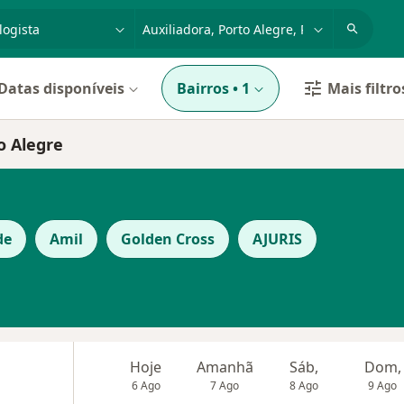
dade, doença ou nome
cidade ou região
Datas disponíveis
Bairros
•
1
Mais filtro
o Alegre
de
Amil
Golden Cross
AJURIS
Hoje
Amanhã
Sáb,
Dom,
6 Ago
7 Ago
8 Ago
9 Ago