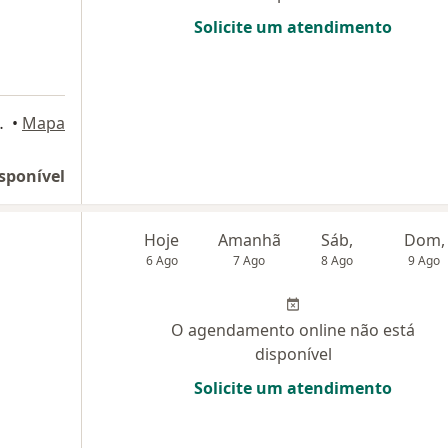
Solicite um atendimento
209, Porto Alegre
•
Mapa
sponível
Hoje
Amanhã
Sáb,
Dom,
6 Ago
7 Ago
8 Ago
9 Ago
O agendamento online não está
disponível
Solicite um atendimento