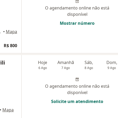
O agendamento online não está
disponível
Mostrar número
rto Alegre
•
Mapa
R$ 800
li
Hoje
Amanhã
Sáb,
Dom,
6 Ago
7 Ago
8 Ago
9 Ago
O agendamento online não está
disponível
Solicite um atendimento
•
Mapa