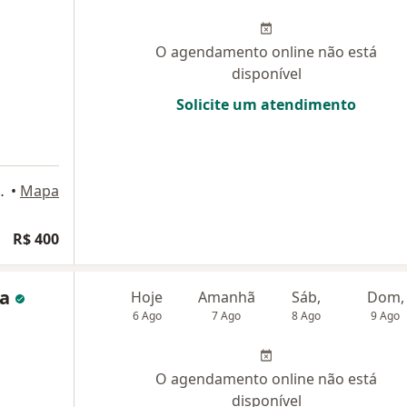
O agendamento online não está
disponível
Solicite um atendimento
nto 408, Porto Alegre
•
Mapa
R$ 400
ra
Hoje
Amanhã
Sáb,
Dom,
6 Ago
7 Ago
8 Ago
9 Ago
O agendamento online não está
disponível