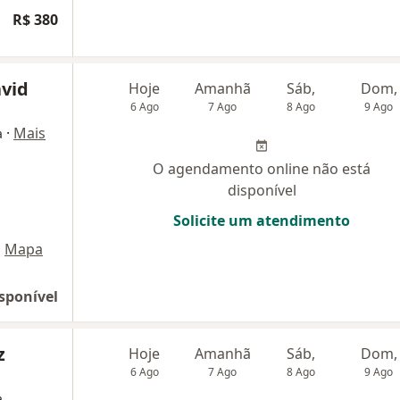
R$ 380
avid
Hoje
Amanhã
Sáb,
Dom,
6 Ago
7 Ago
8 Ago
9 Ago
·
Mais
a
O agendamento online não está
disponível
Solicite um atendimento
•
Mapa
sponível
z
Hoje
Amanhã
Sáb,
Dom,
6 Ago
7 Ago
8 Ago
9 Ago
a