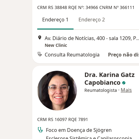
CRM RS 38848
RQE Nº: 34966
CNRM Nº 366111
Endereço 1
Endereço 2
Av. Diário de Notícias, 400 - sala 1
New Clinic
Consulta Reumatologia
Preço não di
Dra. Karina Gatz
Capobianco
·
Mais
Reumatologista
CRM RS 16097
RQE 7891
Foco em Doença de Sjögren
Esclerose Sistêmica e Capilaroscopia