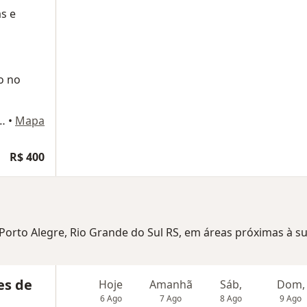
s e
o no
asil Milano 80, Porto Alegre
•
Mapa
R$ 400
, Porto Alegre, Rio Grande do Sul RS, em áreas próximas à s
es de
Hoje
Amanhã
Sáb,
Dom,
6 Ago
7 Ago
8 Ago
9 Ago