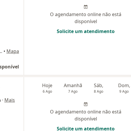
O agendamento online não está
disponível
Solicite um atendimento
asil Milano 80, Porto Alegre
•
Mapa
sponível
t
Hoje
Amanhã
Sáb,
Dom,
6 Ago
7 Ago
8 Ago
9 Ago
·
Mais
a
O agendamento online não está
disponível
Solicite um atendimento