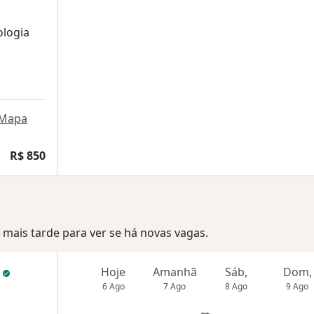
ologia
Mapa
R$ 850
mais tarde para ver se há novas vagas.
l
Hoje
Amanhã
Sáb,
Dom,
6 Ago
7 Ago
8 Ago
9 Ago