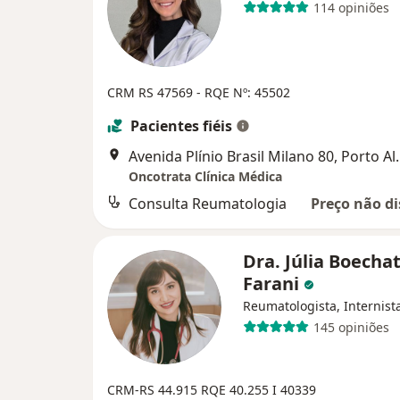
114 opiniões
CRM RS 47569
- RQE Nº: 45502
Pacientes fiéis
Avenida Plínio Br
Oncotrata Clínica Médica
Consulta Reumatologia
Preço não di
Dra. Júlia Boecha
Farani
Reumatologista, Internist
145 opiniões
CRM-RS 44.915
RQE 40.255 I 40339