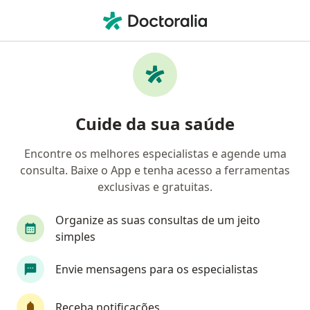
Men
Reumatologista • Porto Alegre, Rio Grande do Sul RS
Filtros
Convênio:
Unimed
Reumatologistas Unimed em Porto Alegre
Cuide da sua saúde
Encontre os melhores especialistas e agende uma
consulta. Baixe o App e tenha acesso a ferramentas
exclusivas e gratuitas.
Organize as suas consultas de um jeito
simples
Dra. Vanessa Barrili Busato
Envie mensagens para os especialistas
·
Mais
Reumatologista
14 opiniões
Receba notificações