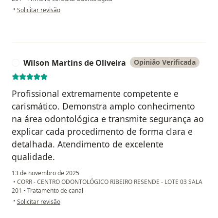
na opinião do utilizador Aditi Alves
•
Solicitar revisão
Wilson Martins de Oliveira
Opinião Verificada
W
Profissional extremamente competente e
carismático. Demonstra amplo conhecimento
na área odontológica e transmite segurança ao
explicar cada procedimento de forma clara e
detalhada. Atendimento de excelente
qualidade.
13 de novembro de 2025
•
CORR - CENTRO ODONTOLÓGICO RIBEIRO RESENDE - LOTE 03 SALA
201
•
Tratamento de canal
na opinião do utilizador Wilson Martins de Oliveira
•
Solicitar revisão