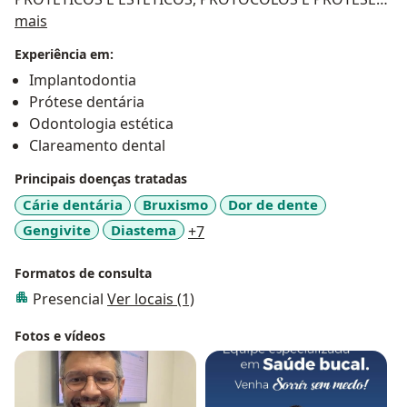
Sobre mim
SOBRE IMPLANTES, FACETAS, LENTES DE CONTATO,
mais
CLAREAMENTOS E TODOS OS TIPOS DE
Experiência em:
RESTAURAÇÕES ESTÉTICAS, ENTRE OUTROS.
Implantodontia
Prótese dentária
Odontologia estética
Clareamento dental
Principais doenças tratadas
Cárie dentária
Bruxismo
Dor de dente
a11y_sr_more_diseases
Gengivite
Diastema
+7
Formatos de consulta
Presencial
Ver locais (1)
Fotos e vídeos