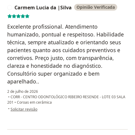
Carmem Lucia da |Silva
Opinião Verificada
C
Excelente profissional. Atendimento
humanizado, pontual e respeitoso. Habilidade
técnica, sempre atualizado e orientando seus
pacientes quanto aos cuidados preventivos e
corretivos. Preço justo, com transparência,
clareza e honestidade no diagnóstico.
Consultório super organizado e bem
aparelhado..
2 de julho de 2026
•
CORR - CENTRO ODONTOLÓGICO RIBEIRO RESENDE - LOTE 03 SALA
201
•
Coroas em cerâmica
na opinião do utilizador Carmem Lucia da |Silva
•
Solicitar revisão