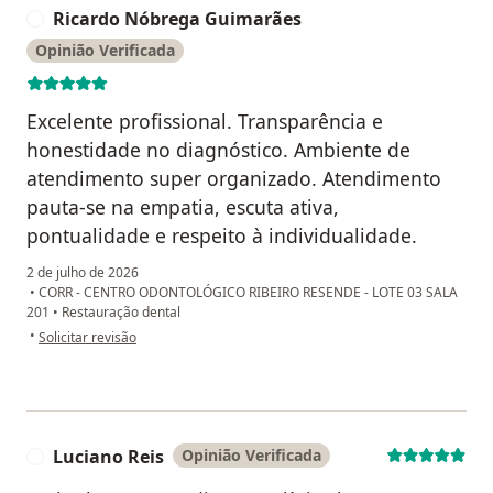
Ricardo Nóbrega Guimarães
R
Opinião Verificada
Excelente profissional. Transparência e
honestidade no diagnóstico. Ambiente de
atendimento super organizado. Atendimento
pauta-se na empatia, escuta ativa,
pontualidade e respeito à individualidade.
2 de julho de 2026
•
CORR - CENTRO ODONTOLÓGICO RIBEIRO RESENDE - LOTE 03 SALA
201
•
Restauração dental
na opinião do utilizador Ricardo Nóbrega Guimarães
•
Solicitar revisão
Luciano Reis
Opinião Verificada
L