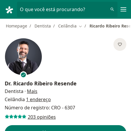
Men
O que você está procurando?
Homepage
Dentista
Ceilândia
Ricardo Ribeiro Res
Mudar de cidade
Dr.
Ricardo Ribeiro Resende
sobre as especializações
Dentista
·
Mais
Ceilândia
1 endereço
Número de registro: CRO - 6307
203 opiniões