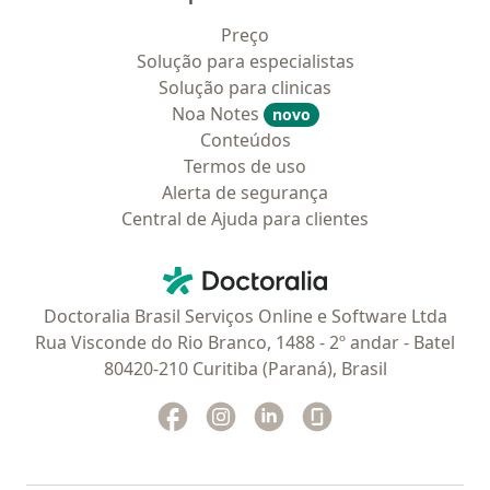
Preço
Solução para especialistas
Solução para clinicas
Noa Notes
novo
Conteúdos
Termos de uso
Alerta de segurança
Central de Ajuda para clientes
Contato
Doctoralia - Homepage
Doctoralia Brasil Serviços Online e Software Ltda
Rua Visconde do Rio Branco, 1488 - 2º andar - Batel
80420-210 Curitiba (Paraná), Brasil
Facebook
abre num novo separador
Instagram
abre num novo separador
Linkedin
abre num novo separad
Glassdoor
abre num novo se