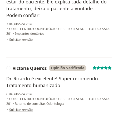
estar do paciente. Ele explica cada detalhe do
tratamento, deixa o paciente a vontade.
Podem confiar!
7 de julho de 2026
•
CORR - CENTRO ODONTOLÓGICO RIBEIRO RESENDE - LOTE 03 SALA
201
•
Implantes dentários
na opinião do utilizador Cíntia Queiroz
•
Solicitar revisão
Victoria Queiroz
Opinião Verificada
V
Dr. Ricardo é excelente! Super recomendo.
Tratamento humanizado.
6 de julho de 2026
•
CORR - CENTRO ODONTOLÓGICO RIBEIRO RESENDE - LOTE 03 SALA
201
•
Retorno de consultas Odontologia
na opinião do utilizador Victoria Queiroz
•
Solicitar revisão