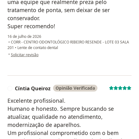
uma equipe que realmente preza pelo
tratamento de ponta, sem deixar de ser
conservador.
Super recomendo!
16 de julho de 2026
•
CORR - CENTRO ODONTOLÓGICO RIBEIRO RESENDE - LOTE 03 SALA
201
•
Lente de contato dental
na opinião do utilizador Marta Barbosa
•
Solicitar revisão
Cíntia Queiroz
Opinião Verificada
C
Excelente profissional.
Humano e honesto. Sempre buscando se
atualizar, qualidade no atendimento,
modernização de aparelhos.
Um profissional comprometido com o bem