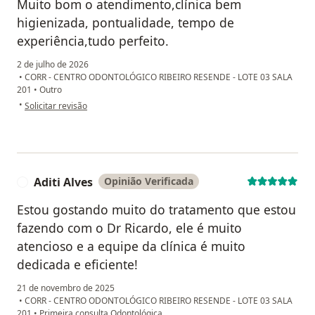
Muito bom o atendimento,clínica bem
higienizada, pontualidade, tempo de
experiência,tudo perfeito.
2 de julho de 2026
•
CORR - CENTRO ODONTOLÓGICO RIBEIRO RESENDE - LOTE 03 SALA
201
•
Outro
na opinião do utilizador Luciano Reis
•
Solicitar revisão
Aditi Alves
Opinião Verificada
A
Estou gostando muito do tratamento que estou
fazendo com o Dr Ricardo, ele é muito
atencioso e a equipe da clínica é muito
dedicada e eficiente!
21 de novembro de 2025
•
CORR - CENTRO ODONTOLÓGICO RIBEIRO RESENDE - LOTE 03 SALA
201
•
Primeira consulta Odontológica