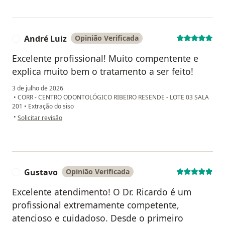
André Luiz
Opinião Verificada
A
Excelente profissional! Muito compentente e
explica muito bem o tratamento a ser feito!
3 de julho de 2026
•
CORR - CENTRO ODONTOLÓGICO RIBEIRO RESENDE - LOTE 03 SALA
201
•
Extração do siso
na opinião do utilizador André Luiz
•
Solicitar revisão
Gustavo
Opinião Verificada
G
Excelente atendimento! O Dr. Ricardo é um
profissional extremamente competente,
atencioso e cuidadoso. Desde o primeiro