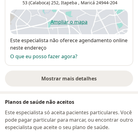
53 (Calaboca) 252,
Itapeba
,
Maricá
24944-204
Ampliar o mapa
abre num novo separador
Disponibilidade
Este especialista não oferece agendamento online
neste endereço
O que eu posso fazer agora?
Mostrar mais detalhes
sobre o endereço
Planos de saúde não aceitos
Este especialista só aceita pacientes particulares. Você
pode pagar particular para marcar, ou encontrar outro
especialista que aceite o seu plano de saúde.