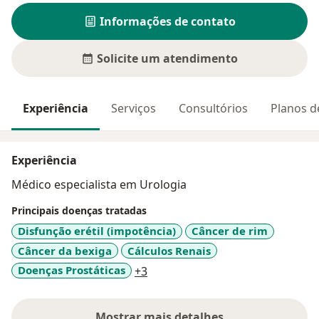
Informações de contato
Solicite um atendimento
Experiência
Serviços
Consultórios
Planos d
Experiência
Médico especialista em Urologia
Principais doenças tratadas
Disfunção erétil (impotência)
Câncer de rim
Câncer da bexiga
Cálculos Renais
a11y_sr_more_diseases
Doenças Prostáticas
+3
Mostrar mais detalhes