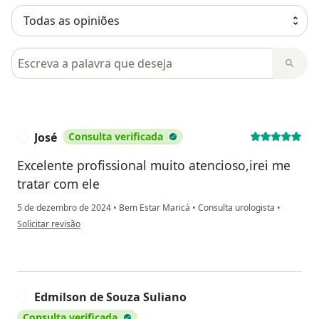
Pesquisar em opiniões
José
Consulta verificada
J
Excelente profissional muito atencioso,irei me
tratar com ele
5 de dezembro de 2024
•
Bem Estar Maricá
•
Consulta urologista
•
na opinião do utilizador José
Solicitar revisão
Edmilson de Souza Suliano
E
Consulta verificada