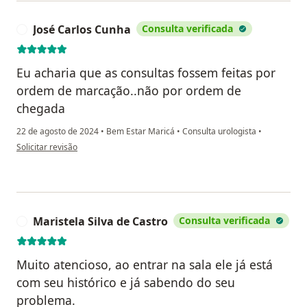
José Carlos Cunha
Consulta verificada
J
Eu acharia que as consultas fossem feitas por
ordem de marcação..não por ordem de
chegada
22 de agosto de 2024
•
Bem Estar Maricá
•
Consulta urologista
•
na opinião do utilizador José Carlos Cunha
Solicitar revisão
Maristela Silva de Castro
Consulta verificada
M
Muito atencioso, ao entrar na sala ele já está
com seu histórico e já sabendo do seu
problema.