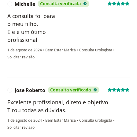
Michelle
Consulta verificada
M
A consulta foi para
o meu filho.
Ele é um ótimo
profissional
1 de agosto de 2024
•
Bem Estar Maricá
•
Consulta urologista
•
na opinião do utilizador Michelle
Solicitar revisão
Jose Roberto
Consulta verificada
J
Excelente profissional, direto e objetivo.
Tirou todas as dúvidas.
1 de agosto de 2024
•
Bem Estar Maricá
•
Consulta urologista
•
na opinião do utilizador Jose Roberto
Solicitar revisão