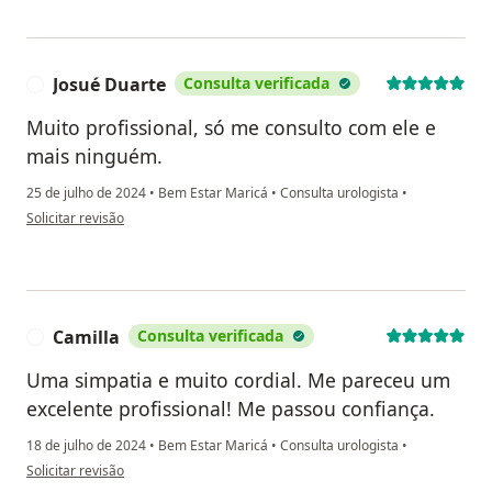
Josué Duarte
Consulta verificada
J
Muito profissional, só me consulto com ele e
mais ninguém.
25 de julho de 2024
•
Bem Estar Maricá
•
Consulta urologista
•
na opinião do utilizador Josué Duarte
Solicitar revisão
Camilla
Consulta verificada
C
Uma simpatia e muito cordial. Me pareceu um
excelente profissional! Me passou confiança.
18 de julho de 2024
•
Bem Estar Maricá
•
Consulta urologista
•
na opinião do utilizador Camilla
Solicitar revisão