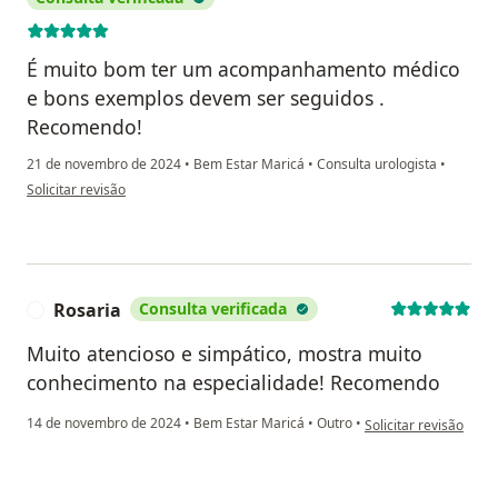
É muito bom ter um acompanhamento médico
e bons exemplos devem ser seguidos .
Recomendo!
21 de novembro de 2024
•
Bem Estar Maricá
•
Consulta urologista
•
na opinião do utilizador Edmilson de Souza Suliano
Solicitar revisão
Rosaria
Consulta verificada
R
Muito atencioso e simpático, mostra muito
conhecimento na especialidade! Recomendo
na opinião do utilizad
14 de novembro de 2024
•
Bem Estar Maricá
•
Outro
•
Solicitar revisão