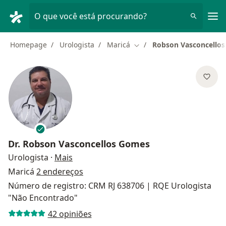
Men
O que você está procurando?
Homepage
Urologista
Maricá
Robson Vasconcello
Mudar de cidade
Dr.
Robson Vasconcellos Gomes
sobre as especializações
Urologista
·
Mais
Maricá
2 endereços
Número de registro: CRM RJ 638706 | RQE Urologista
"Não Encontrado"
42 opiniões