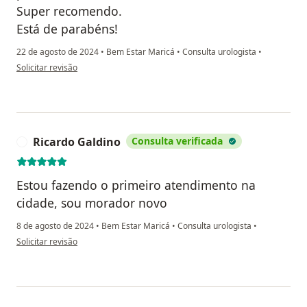
Super recomendo.
Está de parabéns!
22 de agosto de 2024
•
Bem Estar Maricá
•
Consulta urologista
•
na opinião do utilizador Maristela Silva de Castro
Solicitar revisão
Ricardo Galdino
Consulta verificada
R
Estou fazendo o primeiro atendimento na
cidade, sou morador novo
8 de agosto de 2024
•
Bem Estar Maricá
•
Consulta urologista
•
na opinião do utilizador Ricardo Galdino
Solicitar revisão