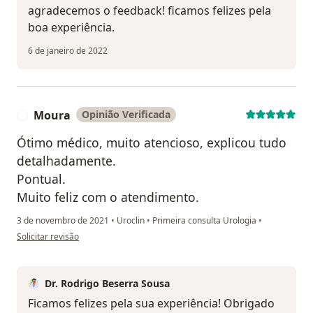
agradecemos o feedback! ficamos felizes pela
boa experiência.
6 de janeiro de 2022
Moura
Opinião Verificada
M
Ótimo médico, muito atencioso, explicou tudo
detalhadamente.
Pontual.
Muito feliz com o atendimento.
3 de novembro de 2021
•
Uroclin
•
Primeira consulta Urologia
•
na opinião do utilizador Moura
Solicitar revisão
Dr. Rodrigo Beserra Sousa
Ficamos felizes pela sua experiência! Obrigado