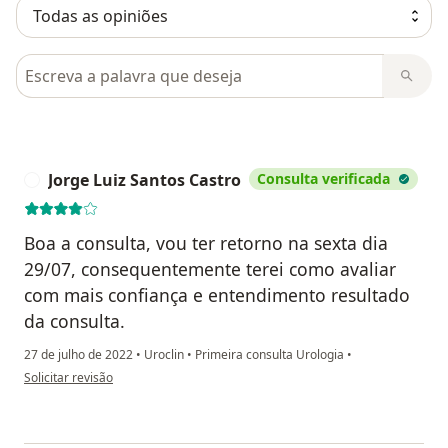
Pesquisar em opiniões
Jorge Luiz Santos Castro
Consulta verificada
J
Boa a consulta, vou ter retorno na sexta dia
29/07, consequentemente terei como avaliar
com mais confiança e entendimento resultado
da consulta.
27 de julho de 2022
•
Uroclin
•
Primeira consulta Urologia
•
na opinião do utilizador Jorge Luiz Santos Castro
Solicitar revisão