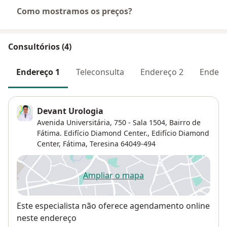
Como mostramos os preços?
Consultórios (4)
Endereço 1
Teleconsulta
Endereço 2
Endere
Devant Urologia
Avenida Universitária, 750 - Sala 1504, Bairro de
Fátima. Edifício Diamond Center.,
Edifício Diamond
Center,
Fátima
,
Teresina
64049-494
Ampliar o mapa
abre num novo separador
Disponibilidade
Este especialista não oferece agendamento online
neste endereço