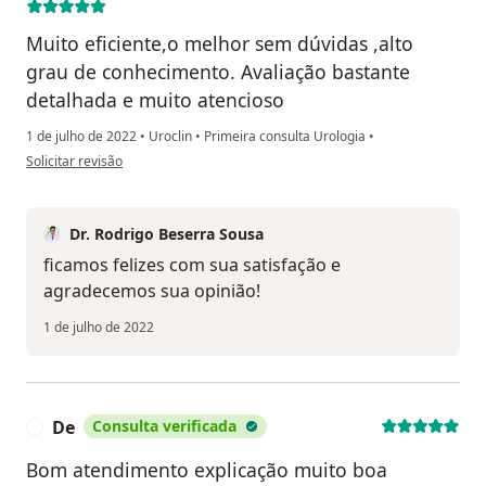
Muito eficiente,o melhor sem dúvidas ,alto
grau de conhecimento. Avaliação bastante
detalhada e muito atencioso
1 de julho de 2022
•
Uroclin
•
Primeira consulta Urologia
•
na opinião do utilizador Jailson Silva Melo
Solicitar revisão
Dr. Rodrigo Beserra Sousa
ficamos felizes com sua satisfação e
agradecemos sua opinião!
1 de julho de 2022
De
Consulta verificada
D
Bom atendimento explicação muito boa