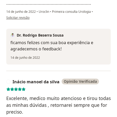
.................................................................
14 de junho de 2022
•
Uroclin
•
Primeira consulta Urologia
•
na opinião do utilizador De
Solicitar revisão
Dr. Rodrigo Beserra Sousa
ficamos felizes com sua boa experiência e
agradecemos o feedback!
14 de junho de 2022
Inácio manoel da silva
Opinião Verificada
I
Excelente, medico muito atencioso e tirou todas
as minhas dúvidas , retornarei sempre que for
preciso.