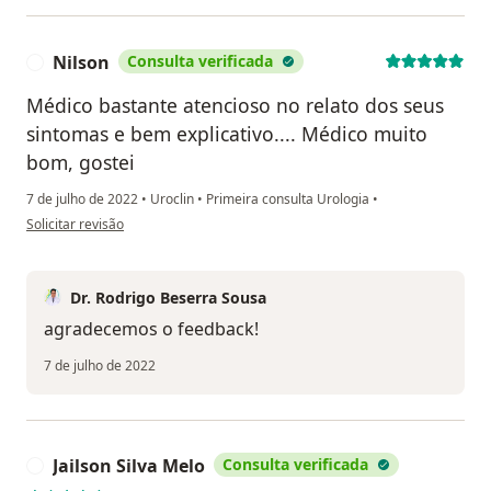
Nilson
Consulta verificada
N
Médico bastante atencioso no relato dos seus
sintomas e bem explicativo.... Médico muito
bom, gostei
7 de julho de 2022
•
Uroclin
•
Primeira consulta Urologia
•
na opinião do utilizador Nilson
Solicitar revisão
Dr. Rodrigo Beserra Sousa
agradecemos o feedback!
7 de julho de 2022
Jailson Silva Melo
Consulta verificada
J