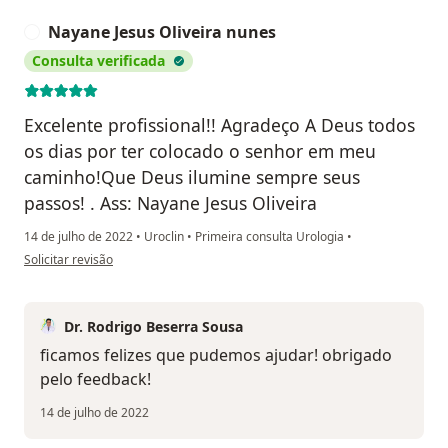
Nayane Jesus Oliveira nunes
N
Consulta verificada
Excelente profissional!! Agradeço A Deus todos
os dias por ter colocado o senhor em meu
caminho!Que Deus ilumine sempre seus
passos! . Ass: Nayane Jesus Oliveira
14 de julho de 2022
•
Uroclin
•
Primeira consulta Urologia
•
na opinião do utilizador Nayane Jesus Oliveira nunes
Solicitar revisão
Dr. Rodrigo Beserra Sousa
ficamos felizes que pudemos ajudar! obrigado
pelo feedback!
14 de julho de 2022