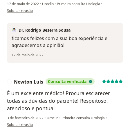
17 de maio de 2022
•
Uroclin
•
Primeira consulta Urologia
•
na opinião do utilizador Inácio manoel da silva
Solicitar revisão
Dr. Rodrigo Beserra Sousa
ficamos felizes com a sua boa experiência e
agradecemos a opinião!
17 de maio de 2022
Newton Luís
Consulta verificada
N
É um excelente médico! Procura esclarecer
todas as dúvidas do paciente! Respeitoso,
atencioso e pontual
3 de fevereiro de 2022
•
Uroclin
•
Primeira consulta Urologia
•
na opinião do utilizador Newton Luís
Solicitar revisão