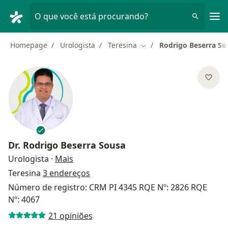
Men
O que você está procurando?
Homepage
Urologista
Teresina
Rodrigo Beserra So
Mudar de cidade
Dr.
Rodrigo Beserra Sousa
sobre as especializações
Urologista
·
Mais
Teresina
3 endereços
Número de registro: CRM PI 4345 RQE Nº: 2826 RQE
Nº: 4067
21 opiniões