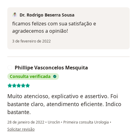
Dr. Rodrigo Beserra Sousa
ficamos felizes com sua satisfação e
agradecemos a opinião!
3 de fevereiro de 2022
Phillipe Vasconcelos Mesquita
P
Consulta verificada
Muito atencioso, explicativo e assertivo. Foi
bastante claro, atendimento eficiente. Indico
bastante.
28 de janeiro de 2022
•
Uroclin
•
Primeira consulta Urologia
•
na opinião do utilizador Phillipe Vasconcelos Mesquita
Solicitar revisão