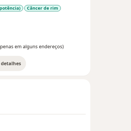
mpotência)
Câncer de rim
1y_sr_more_diseases
(Apenas em alguns endereços)
 detalhes
bre a experiência