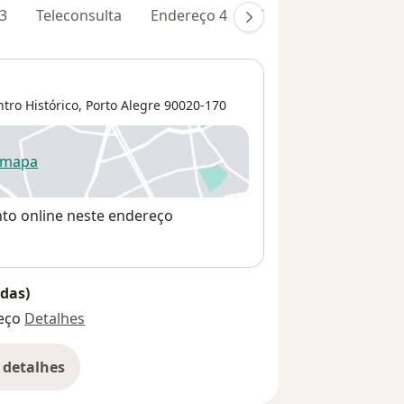
3
Teleconsulta
Endereço 4
Endereço 5
tro Histórico
,
Porto Alegre
90020-170
 mapa
re num novo separador
nto online neste endereço
das)
eço
Detalhes
 detalhes
bre o endereço