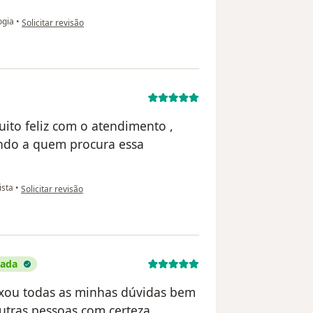
na opinião do utilizador Maria Rita Wulff
ogia
•
Solicitar revisão
uito feliz com o atendimento ,
endo a quem procura essa
na opinião do utilizador A.M
ista
•
Solicitar revisão
cada
eixou todas as minhas dúvidas bem
outras pessoas com certeza.