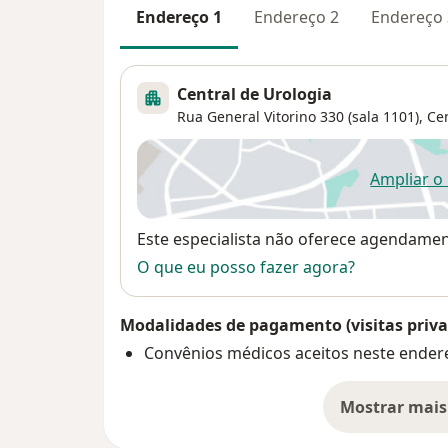
Endereço 1
Endereço 2
Endereço 
Central de Urologia
Rua General Vitorino 330 (sala 1101),
Cen
Ampliar o
ab
Disponibilidade
Este especialista não oferece agendame
O que eu posso fazer agora?
Modalidades de pagamento (visitas priva
Convênios médicos aceitos neste ender
Mostrar mais
so