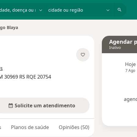
dade, doença ou nome
cidade ou região
go Blaya
cidade
Agendar p
Inativo
s especializações
Hoje
os
7 Ago
M 30969 RS RQE 20754
agend
Solicite um atendimento
s
Planos de saúde
Opiniões (50)