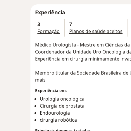
Experiência
3
7
Formação
Planos de saúde aceitos
Médico Urologista - Mestre em Ciências d
Coordenador da Unidade Uro Oncologia da 
Experiência em cirurgia minimamente invas
Membro titular da Sociedade Brasileira de 
Sobre mim
Membro da Sociedade Americana de Urolo
mais
Experiência em:
Urologia oncológica
Cirurgia de prostata
Endourologia
cirurgia robótica
Principais doenças tratadas