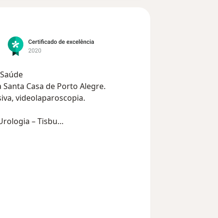
a Saúde
Santa Casa de Porto Alegre.
iva, videolaparoscopia.
Urologia – Tisbu
gia