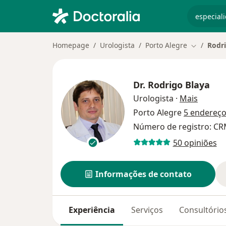
especiali
Homepage
Urologista
Porto Alegre
Rodri
Mudar de 
Dr.
Rodrigo Blaya
sobre a
Urologista
·
Mais
Porto Alegre
5 endereç
Número de registro: CR
50 opiniões
Informações de contato
Experiência
Serviços
Consultório