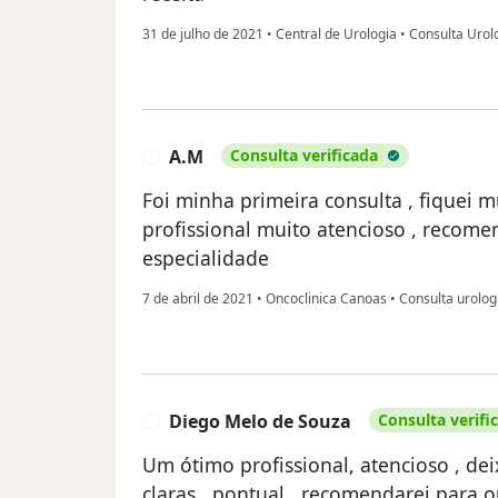
31 de julho de 2021
•
Central de Urologia
•
Consulta Urol
A.M
Consulta verificada
A
Foi minha primeira consulta , fiquei m
profissional muito atencioso , recom
especialidade
7 de abril de 2021
•
Oncoclinica Canoas
•
Consulta urolog
Diego Melo de Souza
Consulta verifi
D
Um ótimo profissional, atencioso , d
claras , pontual , recomendarei para 