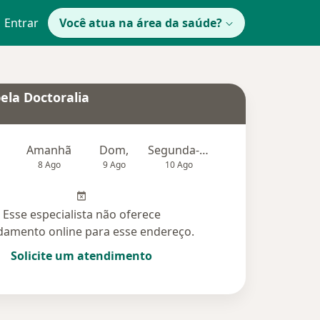
Entrar
Você atua na área da saúde?
ela Doctoralia
Amanhã
Dom,
Segunda-feira
Ter,
Qu
8 Ago
9 Ago
10 Ago
11 Ago
12 Ag
Esse especialista não oferece
amento online para esse endereço.
Solicite um atendimento