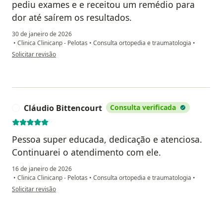
pediu exames e e receitou um remédio para
dor até saírem os resultados.
30 de janeiro de 2026
•
Clinica Clinicanp - Pelotas
•
Consulta ortopedia e traumatologia
•
na opinião do utilizador D.M.F
Solicitar revisão
Cláudio Bittencourt
Consulta verificada
C
Pessoa super educada, dedicação e atenciosa.
Continuarei o atendimento com ele.
16 de janeiro de 2026
•
Clinica Clinicanp - Pelotas
•
Consulta ortopedia e traumatologia
•
na opinião do utilizador Cláudio Bittencourt
Solicitar revisão