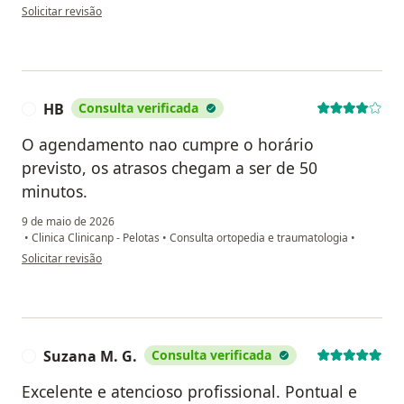
na opinião do utilizador Ana Beatriz
Solicitar revisão
HB
Consulta verificada
H
O agendamento nao cumpre o horário
previsto, os atrasos chegam a ser de 50
minutos.
9 de maio de 2026
•
Clinica Clinicanp - Pelotas
•
Consulta ortopedia e traumatologia
•
na opinião do utilizador HB
Solicitar revisão
Suzana M. G.
Consulta verificada
S
Excelente e atencioso profissional. Pontual e