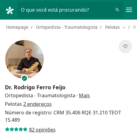
Men
O que você está procurando?
Homepage
Ortopedista - Traumatologista
Pelotas
R
Mudar 
Dr.
Rodrigo Ferro Feijo
sobre as especializa
Ortopedista - Traumatologista
·
Mais
Pelotas
2 endereços
Número de registro: CRM 35.406 RQE 31.210 TEOT
15.489
82 opiniões