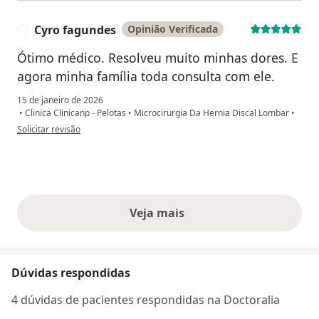
Cyro fagundes
Opinião Verificada
C
Ótimo médico. Resolveu muito minhas dores. E
agora minha família toda consulta com ele.
15 de janeiro de 2026
•
Clinica Clinicanp - Pelotas
•
Microcirurgia Da Hernia Discal Lombar
•
na opinião do utilizador Cyro fagundes
Solicitar revisão
Veja mais
opiniões acima
Dúvidas respondidas
4 dúvidas de pacientes respondidas na Doctoralia