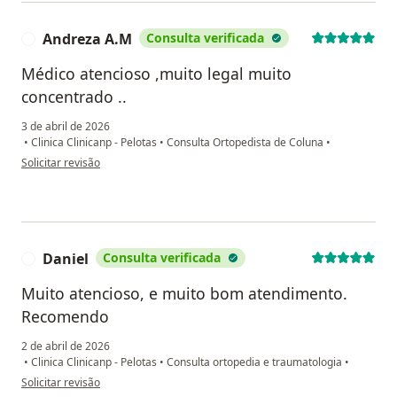
Andreza A.M
Consulta verificada
A
Médico atencioso ,muito legal muito
concentrado ..
3 de abril de 2026
•
Clinica Clinicanp - Pelotas
•
Consulta Ortopedista de Coluna
•
na opinião do utilizador Andreza A.M
Solicitar revisão
Daniel
Consulta verificada
D
Muito atencioso, e muito bom atendimento.
Recomendo
2 de abril de 2026
•
Clinica Clinicanp - Pelotas
•
Consulta ortopedia e traumatologia
•
na opinião do utilizador Daniel
Solicitar revisão