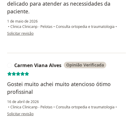
delicado para atender as necessidades da
paciente.
1 de maio de 2026
•
Clinica Clinicanp - Pelotas
•
Consulta ortopedia e traumatologia
•
na opinião do utilizador Suzana M. G.
Solicitar revisão
Carmen Viana Alves
Opinião Verificada
C
Gostei muito achei muito atencioso ótimo
profissinal
16 de abril de 2026
•
Clinica Clinicanp - Pelotas
•
Consulta ortopedia e traumatologia
•
na opinião do utilizador Carmen Viana Alves
Solicitar revisão