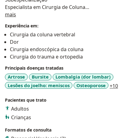
Especialista em Cirurgia de Coluna
Sobre mim
mais
Membro Titular da Sociedade
Experiência em:
Sociedade Brasileira de Ortopedia e Traumatologia
Cirurgia da coluna vertebral
(SBOT)
Dor
AO Society Member
Cirurgia endoscópica da coluna
AO Spine Member
Cirurgia do trauma e ortopedia
Membro efetivo da Sociedade Brasileira de Coluna
(SBC)
Principais doenças tratadas
Artrose
Bursite
Lombalgia (dor lombar)
Especialista em Traumatologia e Ortopedia
a11y_sr
Lesões do joelho: meniscos
Osteoporose
+10
Pacientes que trato
Adultos
Crianças
Formatos de consulta