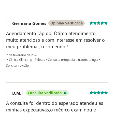
Germana Gomes
Opinião Verificada
G
Agendamento rápido, Ótimo atendimento,
muito atencioso e com interesse em resolver o
meu problema , recomendo !
7 de fevereiro de 2026
•
Clinica Clinicanp - Pelotas
•
Consulta ortopedia e traumatologia
•
na opinião do utilizador Germana Gomes
Solicitar revisão
D.M.F
Consulta verificada
D
A consulta foi dentro do esperado,atendeu as
minhas expectativas,o médico examinou e