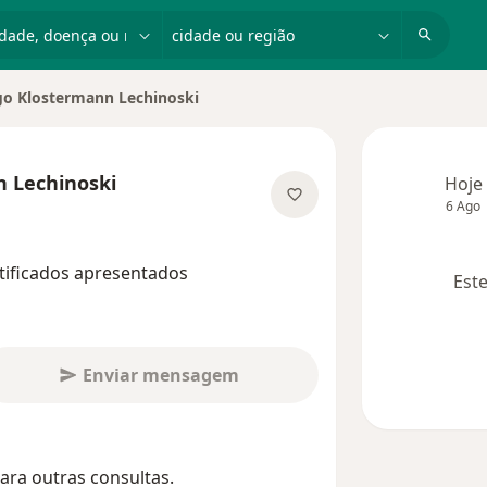
dade, doença ou nome
cidade ou região
go Klostermann Lechinoski
idade
n Lechinoski
Hoje
6 Ago
e as especializações
tificados apresentados
Este
Enviar mensagem
ara outras consultas.