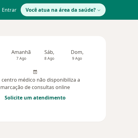
Entrar
Você atua na área da saúde?
Amanhã
Sáb,
Dom,
Segunda-feira
Ter,
7 Ago
8 Ago
9 Ago
10 Ago
11 Ag
 centro médico não disponibiliza a
marcação de consultas online
Solicite um atendimento