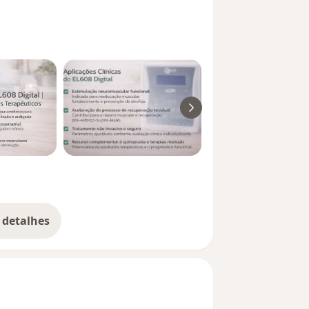
 detalhes
bre a experiência