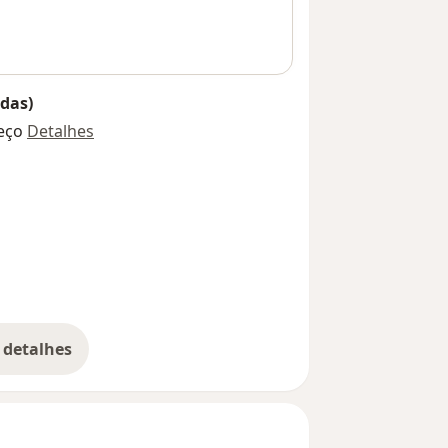
das)
eço
Detalhes
 detalhes
bre o endereço