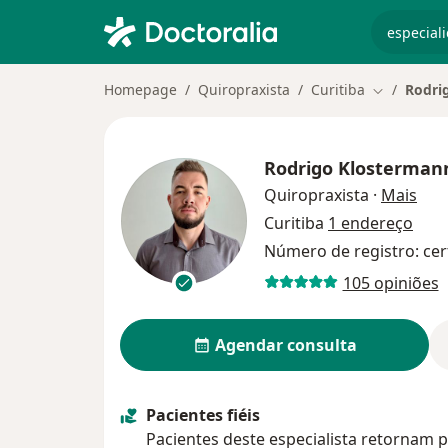
especiali
Homepage
Quiropraxista
Curitiba
Rodri
Mudar de c
Rodrigo Klosterman
sobr
Quiropraxista
·
Mais
Curitiba
1 endereço
Número de registro: cer
105 opiniões
Agendar consulta
Pacientes fiéis
Pacientes deste especialista retornam p