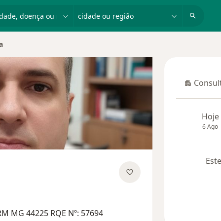
dade, doença ou nome
cidade ou região
a
Consult
Consulta
Hoje
6 Ago
Este
 especializações
RM MG 44225 RQE Nº: 57694