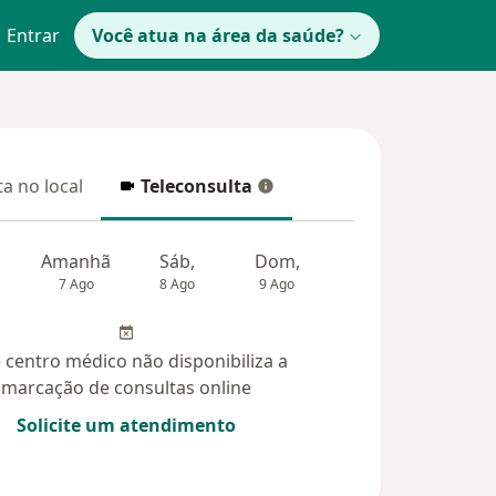
Entrar
Você atua na área da saúde?
a no local
Teleconsulta
 no local
Teleconsulta
Amanhã
Sáb,
Dom,
Segunda-feira
Ter,
7 Ago
8 Ago
9 Ago
10 Ago
11 Ag
 centro médico não disponibiliza a
marcação de consultas online
Solicite um atendimento