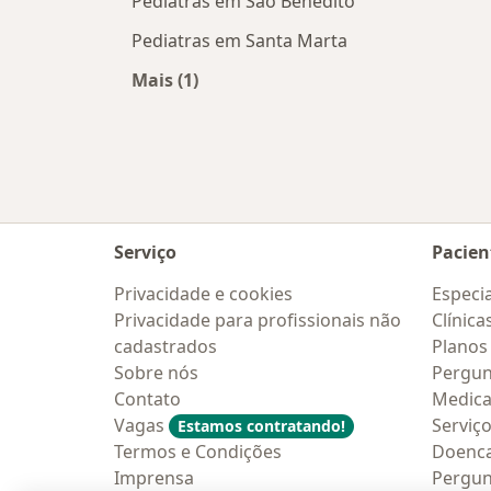
Pediatras em São Benedito
Pediatras em Santa Marta
Mais (1)
Mais na categoria: Pediatras próxim
Serviço
Pacien
Privacidade e cookies
Especia
Privacidade para profissionais não
Clínica
cadastrados
Planos
Sobre nós
Pergun
Contato
Medic
Vagas
Serviç
Estamos contratando!
Termos e Condições
Doenc
Imprensa
Pergun