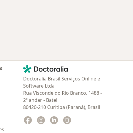
Contato
Doctoralia - Homepage
as
Doctoralia Brasil Serviços Online e
Software Ltda
Rua Visconde do Rio Branco, 1488 -
2º andar - Batel
80420-210 Curitiba (Paraná), Brasil
Facebook
abre num novo separador
Instagram
abre num novo separador
Linkedin
abre num novo separador
Glassdoor
abre num novo separador
es