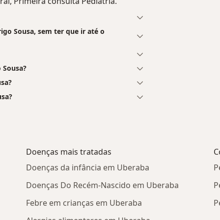
l, Primeira consulta Pediatria.
go Sousa, sem ter que ir até o
 Sousa?
usa?
usa?
Doenças mais tratadas
C
Doenças da infância em Uberaba
P
Doenças Do Recém-Nascido em Uberaba
P
Febre em crianças em Uberaba
P