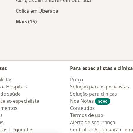
Alergias alimentares em Uberaba
Cólica em Uberaba
Mais (15)
os
Mais na categoria: Doenças mais tratadas
tes
Para especialistas e clínic
listas
Preço
s e Hospitais
Solução para especialistas
 de saúde
Solução para clinicas
te ao especialista
Noa Notes
novo
amentos
Conteúdos
os
Termos de uso
as
Alerta de segurança
tas frequentes
Central de Ajuda para client