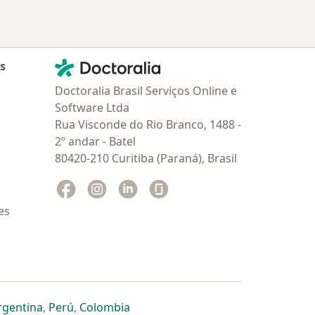
Contato
Doctoralia - Homepage
as
Doctoralia Brasil Serviços Online e
Software Ltda
Rua Visconde do Rio Branco, 1488 -
2º andar - Batel
80420-210 Curitiba (Paraná), Brasil
Facebook
abre num novo separador
Instagram
abre num novo separador
Linkedin
abre num novo separador
Glassdoor
abre num novo separador
es
dor
 separador
 novo separador
re num novo separador
abre num novo separador
abre num novo separador
abre num novo separador
rgentina
,
Perú
,
Colombia