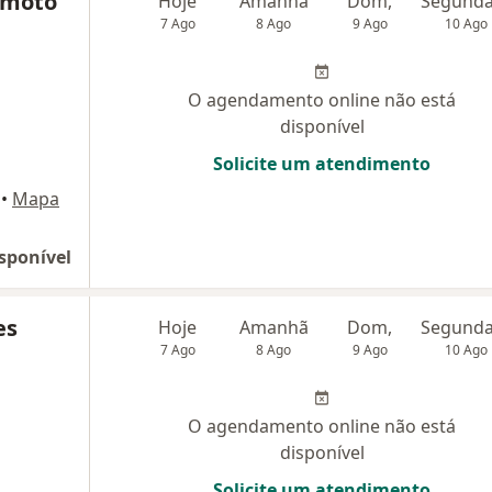
amoto
Hoje
Amanhã
Dom,
7 Ago
8 Ago
9 Ago
10 Ago
O agendamento online não está
disponível
Solicite um atendimento
•
Mapa
sponível
es
Hoje
Amanhã
Dom,
7 Ago
8 Ago
9 Ago
10 Ago
O agendamento online não está
disponível
Solicite um atendimento