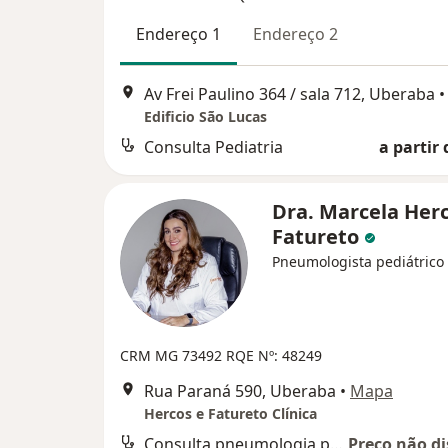
Endereço 1
Endereço 2
Av Frei Paulino 364 / sala 712, Uberaba
•
Edificio São Lucas
Consulta Pediatria
a partir 
Dra. Marcela Her
Fatureto
Pneumologista pediátrico
CRM MG 73492 RQE Nº: 48249
Rua Paraná 590, Uberaba
•
Mapa
Hercos e Fatureto Clínica
Consulta pneumologia pediátrica
Preço não di