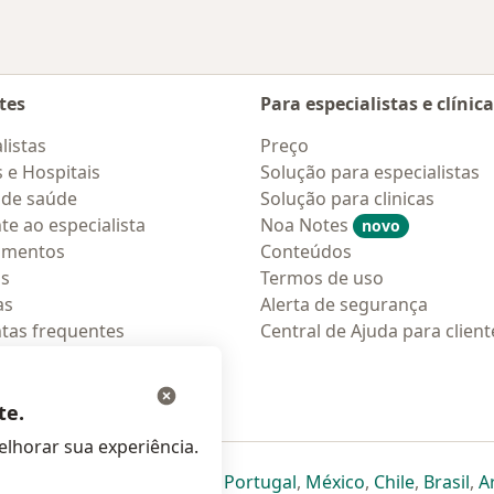
tes
Para especialistas e clínic
listas
Preço
s e Hospitais
Solução para especialistas
 de saúde
Solução para clinicas
te ao especialista
Noa Notes
novo
amentos
Conteúdos
os
Termos de uso
as
Alerta de segurança
tas frequentes
Central de Ajuda para client
ções móveis
ara pacientes
te.
lhorar sua experiência.
eparador
 novo separador
bre num novo separador
abre num novo separador
abre num novo separador
abre num novo separador
abre num novo separa
abre num novo
abre num
ab
Italia
,
Deutschland
,
Česko
,
Portugal
,
México
,
Chile
,
Brasil
,
A