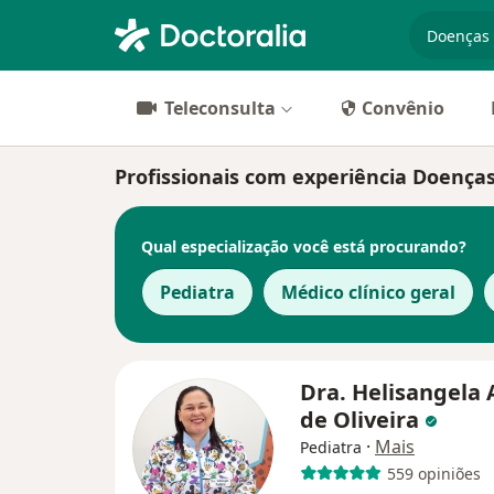
especiali
Teleconsulta
Convênio
Profissionais com experiência Doenças
Qual especialização você está procurando?
Pediatra
Médico clínico geral
Dra. Helisangela 
de Oliveira
·
Mais
Pediatra
559 opiniões