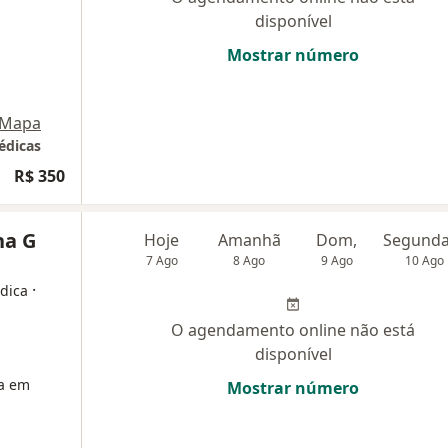
disponível
Mostrar número
Mapa
édicas
R$ 350
na G
Hoje
Amanhã
Dom,
7 Ago
8 Ago
9 Ago
10 Ago
·
édica
O agendamento online não está
disponível
ta em
Mostrar número