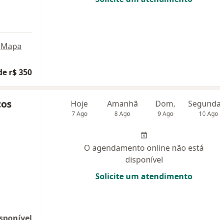
Mapa
de r$ 350
cos
Hoje
Amanhã
Dom,
7 Ago
8 Ago
9 Ago
10 Ago
O agendamento online não está
disponível
Solicite um atendimento
sponível