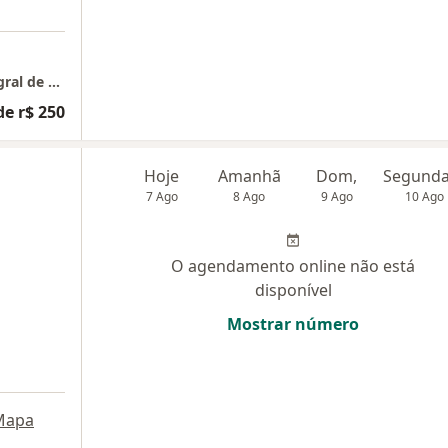
Consultório Dra. Karen Santana- Saúde Integral de Adultos e Idosos
de r$ 250
Hoje
Amanhã
Dom,
7 Ago
8 Ago
9 Ago
10 Ago
O agendamento online não está
disponível
Mostrar número
Mapa