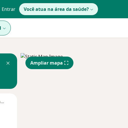
Entrar
Você atua na área da saúde?
1
Ampliar mapa
Segunda-feira
Ter,
Qua
Qui,
11 Ago
12 Ago
13 Ago