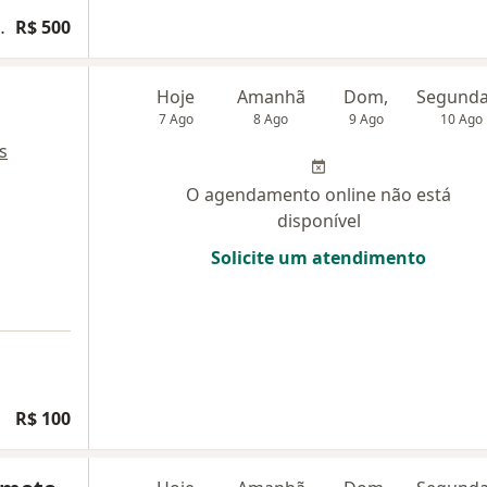
a pediatria geral
R$ 500
Hoje
Amanhã
Dom,
7 Ago
8 Ago
9 Ago
10 Ago
s
O agendamento online não está
disponível
Solicite um atendimento
R$ 100