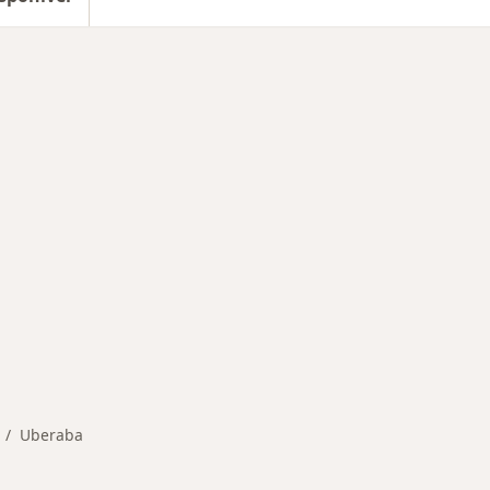
nadas em Uberaba
Uberaba
dar de cidade