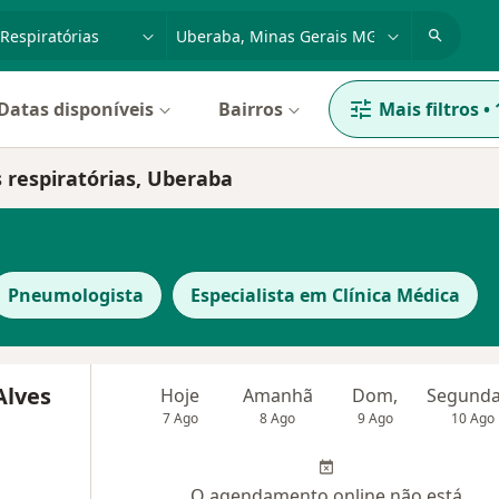
dade, doença ou nome
cidade ou região
Datas disponíveis
Bairros
Mais filtros
•
 respiratórias, Uberaba
Pneumologista
Especialista em Clínica Médica
Alves
Hoje
Amanhã
Dom,
7 Ago
8 Ago
9 Ago
10 Ago
O agendamento online não está