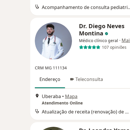
Acompanhamento de consult
Dr. Diego Neves
Montina
·
Mai
Médico clínico geral
107 opiniões
CRM MG 111134
Endereço
Teleconsulta
Uberaba
•
Mapa
Atendimento Online
Atualização de receita (renovação) de medicamentos de uso prolongado