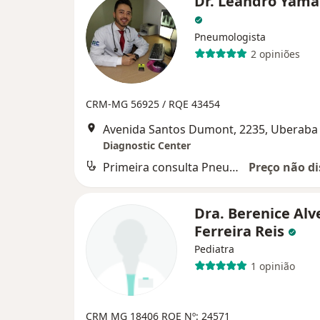
Dr. Leandro Yam
Pneumologista
2 opiniões
CRM-MG 56925 /
RQE 43454
Avenida Santos Dumont, 2235, Uberaba
Diagnostic Center
Primeira consulta Pneumologia
Preço não di
Dra. Berenice Alv
Ferreira Reis
Pediatra
1 opinião
CRM MG 18406
RQE Nº: 24571