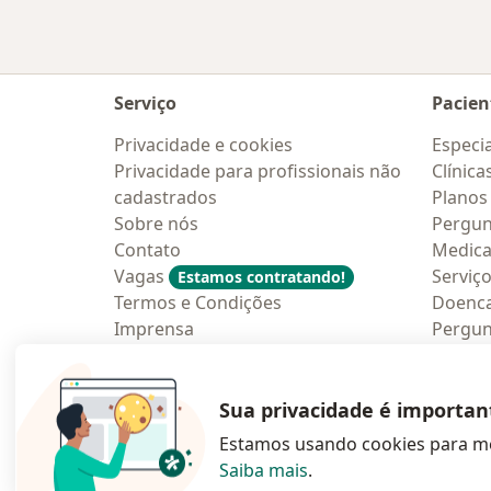
Serviço
Pacien
Privacidade e cookies
Especia
Privacidade para profissionais não
Clínica
cadastrados
Planos
Sobre nós
Pergun
Contato
Medic
Vagas
Serviç
Estamos contratando!
Termos e Condições
Doenc
Imprensa
Pergun
Lei da Igualdade Salarial
Aplica
Blog p
Sua privacidade é importan
Estamos usando cookies para me
Saiba mais
.
abre num novo s
abre num
a
Polska
,
Türkiye
,
España
,