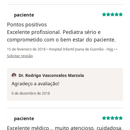
paciente
P
Pontos positivos
Excelente profissional. Pediatra sério e
comprometido com o bem estar do paciente.
15 de fevereiro de 2018
•
Hospital Infantil Joana de Gusmão - Hijg
•
•
na opinião do utilizador paciente
Solicitar revisão
Dr. Rodrigo Vasconcelos Marzola
Agradeço a avaliação!
6 de dezembro de 2018
paciente
P
Excelente médico... muito atencioso, cuidadosa,