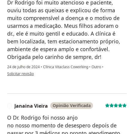
Dr Rodrigo foi muito atencioso e paciente,
ouviu todas as queixas e explicou de forma
muito compreensível a doença e o motivo de
usarmos a medicação. Meus filhos adoram o
dr., ele é muito gentil e educado. A clínica é
bem localizada, tem estacionamento próprio,
ambiente de espera amplo e confortável.
Obrigada pelo carinho de sempre, dr!
24 de julho de 2024
•
Clínica Vitaclass Coworking
•
Outro
•
na opinião do utilizador Paciente
Solicitar revisão
Janaina Vieira
Opinião Verificada
J
O Dr. Rodrigo foi nosso anjo
no nosso momento de desespero depois de
passar por 3 médicos no pronto atendimento