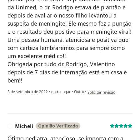
da Unimed, o dr. Rodrigo estava de plantão e
depois de avaliar o nosso filho levantou a
suspeita de meningite! Ele mesmo fez a punção
e o resultado deu positivo para meningite viral!
Uma pessoa humana, atenciosa e positiva que
com certeza lembraremos para sempre como
um excelente médico!!
Obrigada por tudo dr. Rodrigo, Valentino
depois de 7 dias de internação está em casa e
bem!!
na opinião do utilizador Janain
3 de setembro de 2022
•
outro lugar
•
Outro
•
Solicitar revisão
Micheli
Opinião Verificada
M
Ótimo pediatra, atencioso, se importa com a