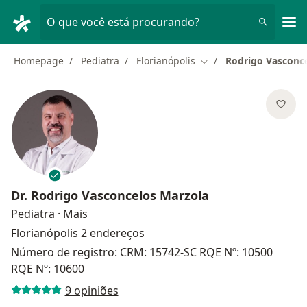
Men
O que você está procurando?
Homepage
Pediatra
Florianópolis
Rodrigo Vasconc
Mudar de cidade
Dr.
Rodrigo Vasconcelos Marzola
sobre as especializações
Pediatra
·
Mais
Florianópolis
2 endereços
Número de registro: CRM: 15742-SC RQE Nº: 10500
RQE Nº: 10600
9 opiniões