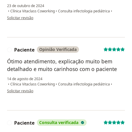
23 de outubro de 2024
•
Clínica Vitaclass Coworking
•
Consulta infectologia pediátrica
•
na opinião do utilizador Graziela
Solicitar revisão
Paciente
Opinião Verificada
P
Ótimo atendimento, explicação muito bem
detalhado e muito carinhoso com o paciente
14 de agosto de 2024
•
Clínica Vitaclass Coworking
•
Consulta infectologia pediátrica
•
na opinião do utilizador Paciente
Solicitar revisão
Paciente
Consulta verificada
P