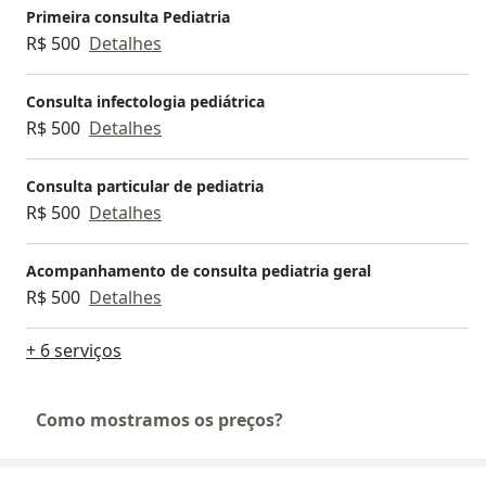
Florianópolis, e em consultoria para hospitais
Primeira consulta Pediatria
particulares. Atualmente, possuo meu consultório,
R$ 500
Detalhes
onde atendo pacientes de pediatria geral e
infectologia pediátrica.
Consulta infectologia pediátrica
R$ 500
Detalhes
Consulta particular de pediatria
Forte abraço!
R$ 500
Detalhes
Acompanhamento de consulta pediatria geral
R$ 500
Detalhes
+ 6 serviços
Como mostramos os preços?