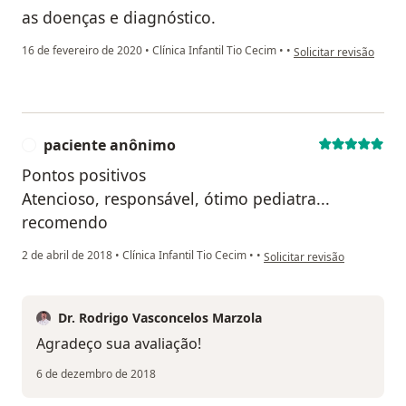
as doenças e diagnóstico.
na opinião do utilizad
16 de fevereiro de 2020
•
Clínica Infantil Tio Cecim
•
•
Solicitar revisão
paciente anônimo
P
Pontos positivos
Atencioso, responsável, ótimo pediatra...
recomendo
na opinião do utilizador pa
2 de abril de 2018
•
Clínica Infantil Tio Cecim
•
•
Solicitar revisão
Dr. Rodrigo Vasconcelos Marzola
Agradeço sua avaliação!
6 de dezembro de 2018