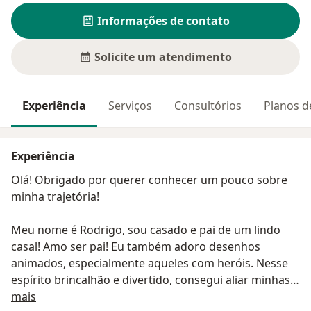
Informações de contato
Solicite um atendimento
Experiência
Serviços
Consultórios
Planos d
Experiência
Olá! Obrigado por querer conhecer um pouco sobre
minha trajetória!
Meu nome é Rodrigo, sou casado e pai de um lindo
casal! Amo ser pai! Eu também adoro desenhos
animados, especialmente aqueles com heróis. Nesse
espírito brincalhão e divertido, consegui aliar minhas
Sobre mim
paixões atuando na pediatria.
mais