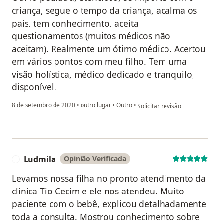
criança, segue o tempo da criança, acalma os
pais, tem conhecimento, aceita
questionamentos (muitos médicos não
aceitam). Realmente um ótimo médico. Acertou
em vários pontos com meu filho. Tem uma
visão holística, médico dedicado e tranquilo,
disponível.
na opinião do utilizador Michel
8 de setembro de 2020
•
outro lugar
•
Outro
•
Solicitar revisão
Ludmila
Opinião Verificada
L
Levamos nossa filha no pronto atendimento da
clinica Tio Cecim e ele nos atendeu. Muito
paciente com o bebê, explicou detalhadamente
toda a consulta. Mostrou conhecimento sobre