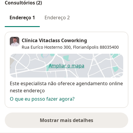
Consultórios (2)
Endereço 1
Endereço 2
Clínica Vitaclass Coworking
Rua Euríco Hosterno 300,
Florianópolis
88035400
Ampliar o mapa
abre num novo separador
Disponibilidade
Este especialista não oferece agendamento online
neste endereço
O que eu posso fazer agora?
Mostrar mais detalhes
sobre o endereço