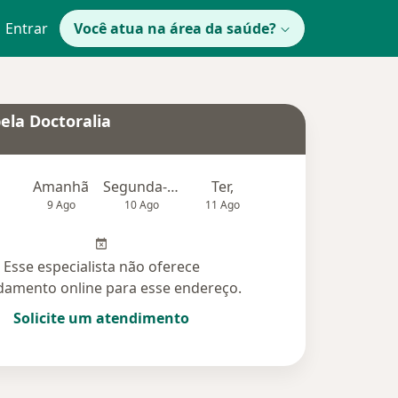
Entrar
Você atua na área da saúde?
ela Doctoralia
Amanhã
Segunda-feira
Ter,
Qua
Qui,
9 Ago
10 Ago
11 Ago
12 Ago
13 Ag
Esse especialista não oferece
amento online para esse endereço.
Solicite um atendimento