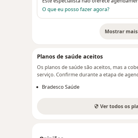
Disponibilidade
Este especialista não oferece agendame
O que eu posso fazer agora?
Mostrar mais
so
Planos de saúde aceitos
Os planos de saúde são aceitos, mas a cobe
serviço. Confirme durante a etapa de age
Bradesco Saúde
Ver todos os p