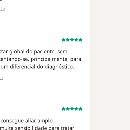
 utilizador Michele
isão
tar global do paciente, sem
entando-se, principalmente, para
um diferencial do diagnóstico.
tilizador K.C.
ão
 consegue aliar amplo
uita sensibilidade para tratar