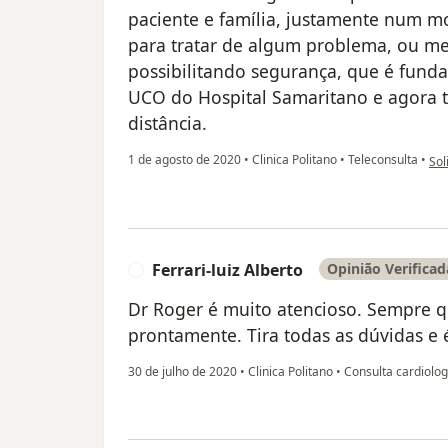
paciente e família, justamente num m
para tratar de algum problema, ou me
possibilitando segurança, que é fun
UCO do Hospital Samaritano e agora 
distância.
na 
1 de agosto de 2020
•
Clinica Politano
•
Teleconsulta
•
Sol
Ferrari-luiz Alberto
Opinião Verificad
F
Dr Roger é muito atencioso. Sempre q
prontamente. Tira todas as dúvidas e 
30 de julho de 2020
•
Clinica Politano
•
Consulta cardiolog