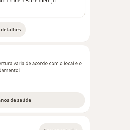
nto online neste endereço
 detalhes
bre o endereço
rtura varia de acordo com o local e o
ndamento!
lanos de saúde