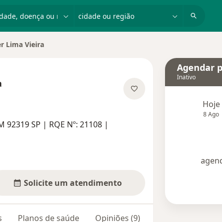
dade, doença ou nome
cidade ou região
r Lima Vieira
 cidade
Agendar p
Inativo
a
e as especializações
Hoje
8 Ago
M 92319 SP | RQE Nº: 21108 |
agend
Solicite um atendimento
s
Planos de saúde
Opiniões (9)