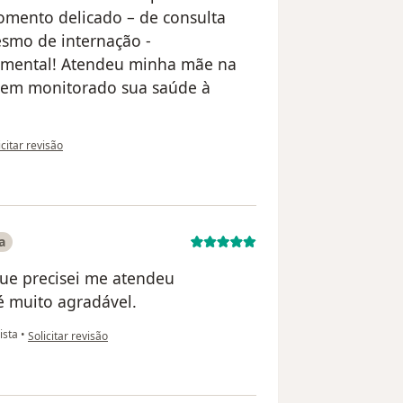
omento delicado – de consulta
smo de internação -
damental! Atendeu minha mãe na
tem monitorado sua saúde à
opinião do utilizador Alexandra
icitar revisão
a
ue precisei me atendeu
é muito agradável.
na opinião do utilizador Ferrari-luiz Alberto
ista
•
Solicitar revisão