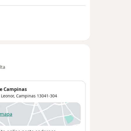
lta
de Campinas
 Leonor
,
Campinas
13041-304
 mapa
re num novo separador