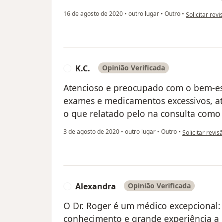
na opinião do
16 de agosto de 2020
•
outro lugar
•
Outro
•
Solicitar rev
K.C.
Opinião Verificada
K
Atencioso e preocupado com o bem-es
exames e medicamentos excessivos, at
o que relatado pelo na consulta como 
na opinião do u
3 de agosto de 2020
•
outro lugar
•
Outro
•
Solicitar revis
Alexandra
Opinião Verificada
A
O Dr. Roger é um médico excepcional:
conhecimento e grande experiência a m