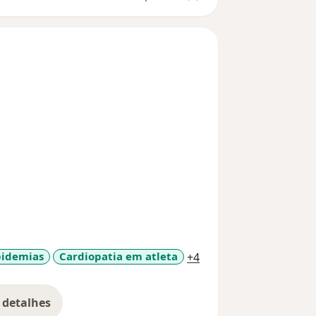
a11y_sr_more_diseas
pidemias
Cardiopatia em atleta
+4
 detalhes
bre a experiência