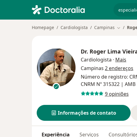
especiali
Homepage
Cardiologista
Campinas
Roge
Mudar de
Dr.
Roger Lima Vieir
sobr
Cardiologista
·
Mais
Campinas
2 endereços
Número de registro: CR
CNRM Nº 315322 | AMB
9 opiniões
Informações de contato
Experiência
Serviços
Consultório