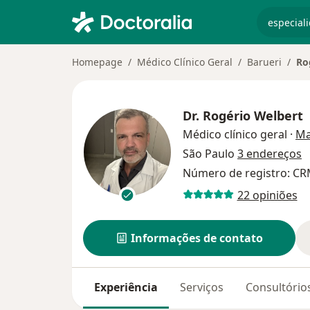
especiali
Homepage
Médico Clínico Geral
Barueri
Ro
Dr.
Rogério Welbert
Médico clínico geral
·
Ma
São Paulo
3 endereços
Número de registro: CR
22 opiniões
Informações de contato
Experiência
Serviços
Consultório