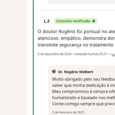
L.F
Consulta verificada
L
O doutor Rogério foi pontual no a
atencioso, empático, demonstra dom
transmite segurança no tratamento
na
6 de dezembro de 2024
•
Unidade Paulista (PLT)
•
•
So
Dr. Rogério Welbert
Muito obrigado pelo seu feedba
saber que minha dedicação à med
Meu compromisso é sempre ofe
humanizado e baseado nas melho
Conte comigo sempre que preci
5 de fevereiro de 2025