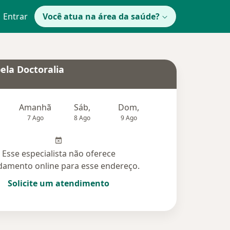
Entrar
Você atua na área da saúde?
ela Doctoralia
Amanhã
Sáb,
Dom,
Segunda-feira
Ter,
7 Ago
8 Ago
9 Ago
10 Ago
11 Ag
Esse especialista não oferece
amento online para esse endereço.
Solicite um atendimento
idas (4)