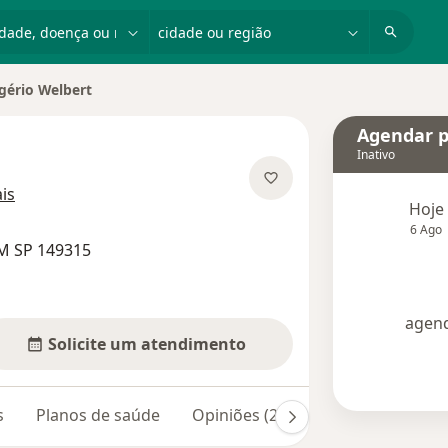
dade, doença ou nome
cidade ou região
gério Welbert
Agendar p
Inativo
sobre as especializações
is
Hoje
6 Ago
M SP 149315
agend
Solicite um atendimento
s
Planos de saúde
Opiniões (22)
Dúvidas respond