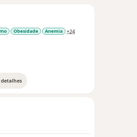
a11y_sr_more_diseases
smo
Obesidade
Anemia
+24
 detalhes
bre a experiência