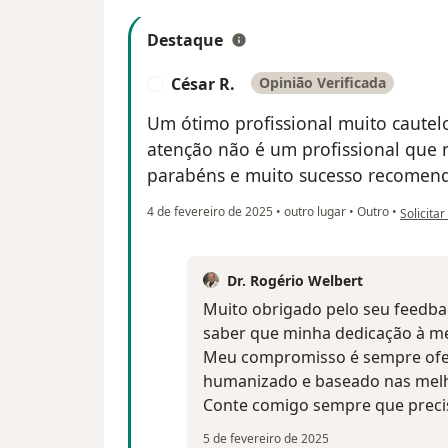
Destaque
César R.
Opinião Verificada
C
Um ótimo profissional muito cautel
atenção não é um profissional que 
parabéns e muito sucesso recomend
na opiniã
4 de fevereiro de 2025
•
outro lugar
•
Outro
•
Solicitar
Dr. Rogério Welbert
Muito obrigado pelo seu feedba
saber que minha dedicação à med
Meu compromisso é sempre ofe
humanizado e baseado nas melho
Conte comigo sempre que preci
5 de fevereiro de 2025