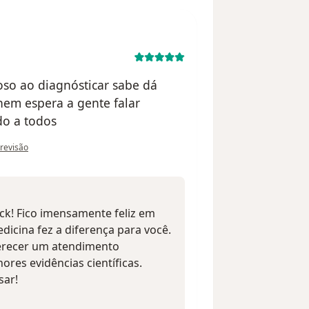
oso ao diagnósticar sabe dá
nem espera a gente falar
o a todos
o do utilizador César R.
 revisão
ck! Fico imensamente feliz em
icina fez a diferença para você.
recer um atendimento
res evidências científicas.
sar!