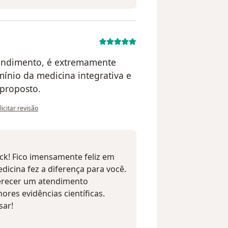
tendimento, é extremamente
ínio da medicina integrativa e
 proposto.
 opinião do utilizador L.F
licitar revisão
ck! Fico imensamente feliz em
icina fez a diferença para você.
recer um atendimento
res evidências científicas.
sar!