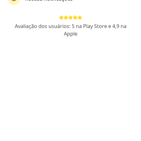
Pagamento online
Dra. Bruna Adelino
Avaliação dos usuários: 5 na Play Store e 4,9 na
Psicóloga
Apple
41 opiniões
CRP MG 79484
Endereço
Teleconsulta
Rua Afonso Celso, 287, Salvador
•
Mapa
Clínica Saúde Emocional
Aceita GAMA Saúde
Primeira consulta psicologia
Esse especialista não oferece agendamento online para esse endereço.
Solicite um atendimento