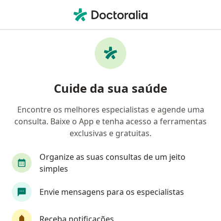
Men
Gama Saúde • Salvador, Bahia BA
Filtros
Convênio:
GAMA Saúde
Médicos GAMA Saúde em Salvador
Cuide da sua saúde
Encontre os melhores especialistas e agende uma
Qual especialização você está procurando?
consulta. Baixe o App e tenha acesso a ferramentas
Psicólogo
Fisioterapeuta
Nutricionista
exclusivas e gratuitas.
Organize as suas consultas de um jeito
simples
Envie mensagens para os especialistas
Receba notificações