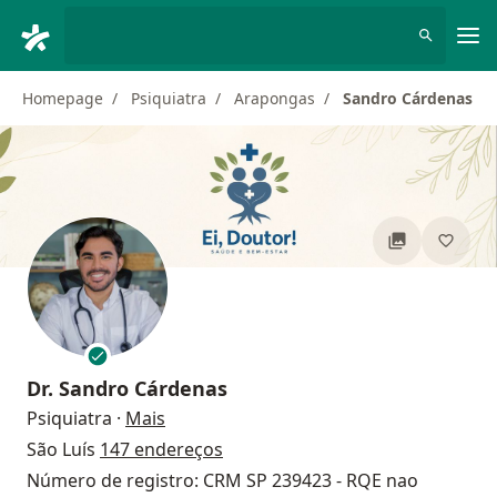
Men
Homepage
Psiquiatra
Arapongas
Sandro Cárdenas
Dr.
Sandro Cárdenas
sobre as especializações
Psiquiatra
·
Mais
São Luís
147 endereços
Número de registro: CRM SP 239423 - RQE nao