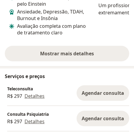
pelo Einstein
Um profissional
Ansiedade, Depressão, TDAH,
extremamente a
Burnout e Insônia
cuidadoso. Esc
Avaliação completa com plano
muita paciência
de tratamento claro
preocupa em en
acontecendo. S
pelo atendiment
Mostrar mais detalhes
sobre a experiência
Serviços e preços
Teleconsulta
Agendar consulta
R$ 297
Detalhes
Consulta Psiquiatria
Agendar consulta
R$ 297
Detalhes