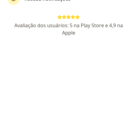
Dr. Flavio Jose Ballerini
·
Mais
Ortopedista - traumatologista, Médico acupunturista
Avaliação dos usuários: 5 na Play Store e 4,9 na
418 opiniões
Apple
CRM SP 91610
- RQE Nº: 25804
- RQE Nº: 126120
Pacientes fiéis
Avenida Senador Roberto Simonsen 743, São Caetano do Sul
•
Mapa
Ortho Clinica Ortopédica
Aceita Mediservice
Consulta ortopedia e traumatologia
Esse especialista não oferece agendamento online para esse endereço.
Solicite um atendimento