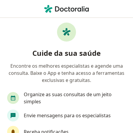
Men
Mediservice • São Caetano do Sul, São Paulo SP
Filtros
Convênio:
Mediservice
Médicos Mediservice em São Caetano do Sul
Cuide da sua saúde
Encontre os melhores especialistas e agende uma
Qual especialização você está procurando?
consulta. Baixe o App e tenha acesso a ferramentas
Oncologista
Ortopedista - Traumatologista
exclusivas e gratuitas.
Organize as suas consultas de um jeito
simples
Envie mensagens para os especialistas
Receba notificações