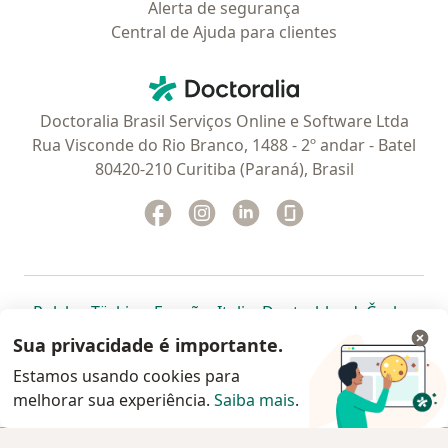
Alerta de segurança
Central de Ajuda para clientes
Contato
Doctoralia - Homepage
Doctoralia Brasil Serviços Online e Software Ltda
Rua Visconde do Rio Branco, 1488 - 2º andar - Batel
80420-210 Curitiba (Paraná), Brasil
Facebook
abre num novo separador
Instagram
abre num novo separador
Linkedin
abre num novo separad
Glassdoor
abre num novo se
abre num novo separador
abre num novo separador
abre num novo separador
abre num novo separado
abre num n
abre
Polska
,
Türkiye
,
España
,
Italia
,
Deutschland
,
Česko
,
abre num novo separador
abre num novo separador
abre num novo separador
abre num novo separa
abre num no
abre n
Portugal
,
México
,
Chile
,
Brasil
,
Argentina
,
Perú
,
Sua privacidade é importante.
abre num novo separad
Colombia
Estamos usando cookies para
melhorar sua experiência.
www.doctoralia.com.br © 2026 - Agende agora sua
Saiba mais
.
consulta