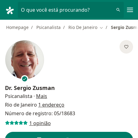
Men
O que você está procurando?
Homepage
Psicanalista
Rio De Janeiro
Sergio Zusm
Mudar de cidade
Dr.
Sergio Zusman
sobre as especializações
Psicanalista
·
Mais
Rio de Janeiro
1 endereço
Número de registro: 05/18683
1 opinião