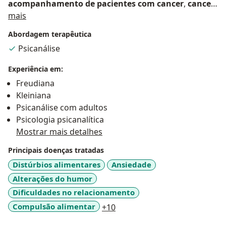
acompanhamento de pacientes com cancer
,
cancer
,
Sobre mim
Parkinson
mais
,
supervisão presencial
,
transtorno
borderline
,
borderline
,
transtorno de humor
,
Abordagem terapêutica
bipolar
,
distúrbio de imagem
,
3ª idade
,
adulto
,
Psicanálise
atendimento online
,
on line
Experiência em:
Freudiana
Kleiniana
Psicanálise com adultos
Psicologia psicanalítica
Mostrar mais detalhes
Principais doenças tratadas
Distúrbios alimentares
Ansiedade
Alterações do humor
Dificuldades no relacionamento
a11y_sr_more_diseases
Compulsão alimentar
+10