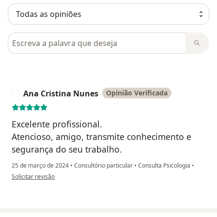
Pesquisar em opiniões
Ana Cristina Nunes
Opinião Verificada
A
Excelente profissional.
Atencioso, amigo, transmite conhecimento e
segurança do seu trabalho.
25 de março de 2024
•
Consultório particular
•
Consulta Psicologia
•
na opinião do utilizador Ana Cristina Nunes
Solicitar revisão