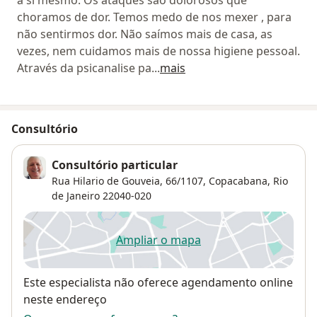
a si mesmo. Os ataques são dolorosos que
choramos de dor. Temos medo de nos mexer , para
não sentirmos dor. Não saímos mais de casa, as
vezes, nem cuidamos mais de nossa higiene pessoal.
Através da psicanalise pa
...
mais
Consultório
Consultório particular
Rua Hilario de Gouveia, 66/1107,
Copacabana
,
Rio
de Janeiro
22040-020
Ampliar o mapa
abre num novo separador
Disponibilidade
Este especialista não oferece agendamento online
neste endereço