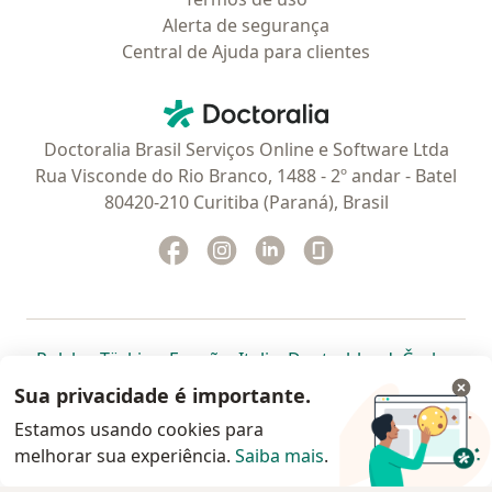
Alerta de segurança
Central de Ajuda para clientes
Contato
Doctoralia - Homepage
Doctoralia Brasil Serviços Online e Software Ltda
Rua Visconde do Rio Branco, 1488 - 2º andar - Batel
80420-210 Curitiba (Paraná), Brasil
Facebook
abre num novo separador
Instagram
abre num novo separador
Linkedin
abre num novo separad
Glassdoor
abre num novo se
abre num novo separador
abre num novo separador
abre num novo separador
abre num novo separado
abre num n
abre
Polska
,
Türkiye
,
España
,
Italia
,
Deutschland
,
Česko
,
abre num novo separador
abre num novo separador
abre num novo separador
abre num novo separa
abre num no
abre n
Portugal
,
México
,
Chile
,
Brasil
,
Argentina
,
Perú
,
Sua privacidade é importante.
abre num novo separad
Colombia
Estamos usando cookies para
melhorar sua experiência.
www.doctoralia.com.br © 2026 - Agende agora sua
Saiba mais
.
consulta