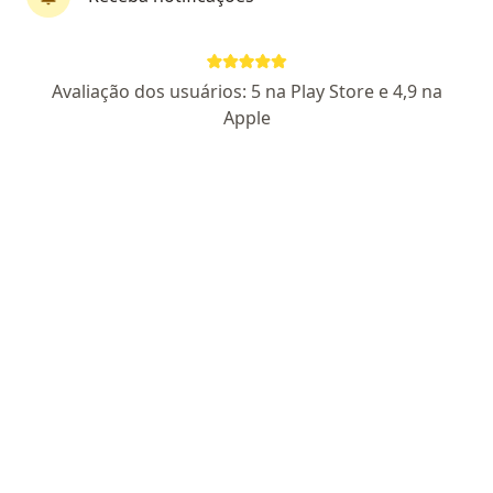
Dr. Carlos Fernando de Carvalho
Avaliação dos usuários: 5 na Play Store e 4,9 na
·
Mais
Oftalmologista
Apple
21 opiniões
CRM: 127172 - RJ/RQE Nº: 149
Pacientes fiéis
Endereço 1
Endereço 2
Rua Almirante Tamandaré, 66 - sala 411 412, Rio de Janeiro
•
Mapa
Edifício Catete Center
Aberrometria
a partir de r$ 300
Esse especialista não oferece agendamento online para esse endereço.
Solicite um atendimento