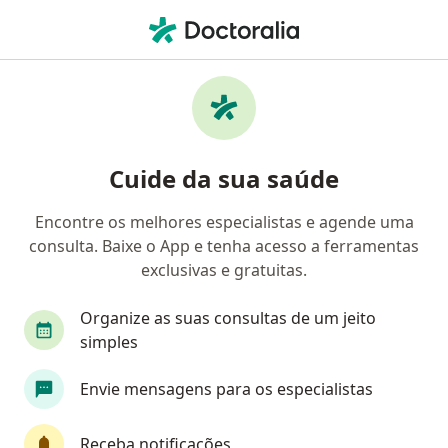
Men
Aberrometria • Rio de Janeiro, Rio de Janeiro RJ
Filtros
• 1
Convênio
Mapa
Aberrometria em Rio de Janeiro: clínicas e
Cuide da sua saúde
especialistas
Encontre os melhores especialistas e agende uma
consulta. Baixe o App e tenha acesso a ferramentas
Qual especialização você está procurando?
exclusivas e gratuitas.
Oftalmologista
Organize as suas consultas de um jeito
simples
Envie mensagens para os especialistas
Receba notificações