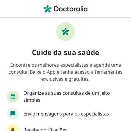
Men
Avaliação E Tratamento Da Doença Coronária • João Pessoa, Paraíba PB
Filtros
• 1
Convênio
Mapa
Avaliação e tratamento da doença
Cuide da sua saúde
coronária em João Pessoa: clínicas e
especialistas
Encontre os melhores especialistas e agende uma
consulta. Baixe o App e tenha acesso a ferramentas
Qual especialização você está procurando?
exclusivas e gratuitas.
Cardiologista
Cardiologista pediátrico
Organize as suas consultas de um jeito
simples
Envie mensagens para os especialistas
Receba notificações