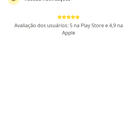
Dr. Pedro Bezerra Nóbrega
Avaliação dos usuários: 5 na Play Store e 4,9 na
·
Mais
Urologista
Apple
1146 opiniões
CRM RN 8933
RQE Nº 4986
Pacientes fiéis
R. Ver. João Alves da Silva Filho, 784 - Tirol, Natal - RN, 59014-530, Brasil, Natal
•
Mapa
CLIUN - Clínica de Urologia de Natal
Cirurgia para cálculo renal
Preço não disponível
Esse especialista não oferece agendamento online para esse endereço.
Solicite um atendimento