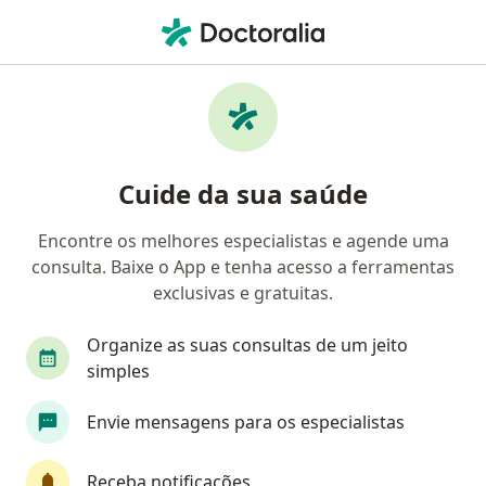
Men
Cirurgia Para Cálculo Renal • Natal, Rio Grande do Norte RN
Filtros
• 1
Convênio
Mapa
Cirurgia para cálculo renal em Natal:
Cuide da sua saúde
clínicas e especialistas
Encontre os melhores especialistas e agende uma
consulta. Baixe o App e tenha acesso a ferramentas
Qual especialização você está procurando?
exclusivas e gratuitas.
Urologista
Alergista
Cirurgião geral
Organize as suas consultas de um jeito
simples
Envie mensagens para os especialistas
Receba notificações