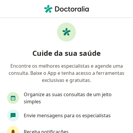
Men
Consulta Cirurgia E Traumatologia Buco-Maxilo-Facial • Belém do Pará, Pará PA
Filtros
• 1
Convênio
Mapa
Consulta Cirurgia e Traumatologia Buco-
Cuide da sua saúde
maxilo-facial em Belém do Pará: clínicas e
especialistas
Encontre os melhores especialistas e agende uma
consulta. Baixe o App e tenha acesso a ferramentas
Qual especialização você está procurando?
exclusivas e gratuitas.
Cirurgião buco-maxilo-facial
Dentista
Esp
Organize as suas consultas de um jeito
simples
Envie mensagens para os especialistas
Receba notificações