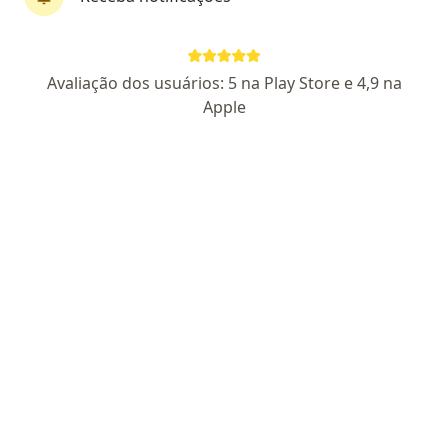
Avaliação dos usuários: 5 na Play Store e 4,9 na
Dr. Andre Ribeiro
Apple
·
Mais
Cirurgião buco-maxilo-facial, Dentista
38 opiniões
CRO-PA 4340
Endereço
Teleconsulta
Rua Municipalidade 985 - Sala 1316, Belém do Pará
•
Mapa
INCOM - Instituto de Cirurgia Oral e Maxilofacial
Consulta Cirurgia e Traumatologia Buco-maxilo-facial
Preço não disponível
Esse especialista não oferece agendamento online para esse endereço.
Solicite um atendimento