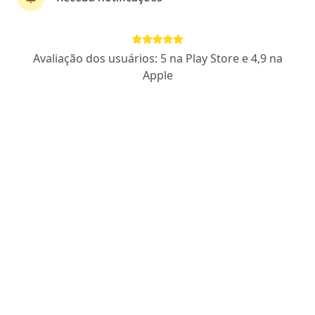
Dra. Maria Amélia Soares de Melo .
Avaliação dos usuários: 5 na Play Store e 4,9 na
·
Mais
Endocrinologista pediátrica
Apple
50 opiniões
CRM- 8513
Pacientes fiéis
Avenida República do Líbano 251 | Torre 03, sala 403 4° andar, Recife
•
Mapa
MR Consultório
Consulta endocrinologia pediátrica
R$ 450
Esse especialista não oferece agendamento online para esse endereço.
Solicite um atendimento