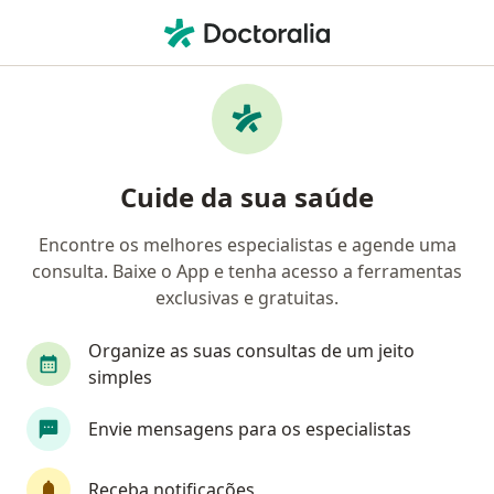
Men
Consulta Endocrinologia Pediátrica • Recife, Pernambuco PE
Filtros
• 1
Convênio
Mapa
Consulta endocrinologia pediátrica em
Cuide da sua saúde
Recife: clínicas e especialistas
Encontre os melhores especialistas e agende uma
consulta. Baixe o App e tenha acesso a ferramentas
Qual especialização você está procurando?
exclusivas e gratuitas.
Endocrinologista pediátrico
Dermatologista
Organize as suas consultas de um jeito
simples
Envie mensagens para os especialistas
Receba notificações