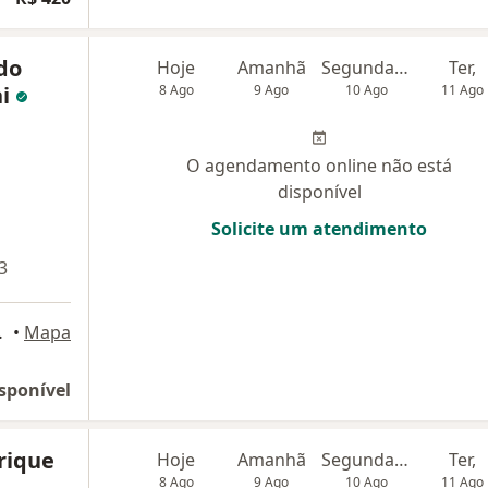
do
Hoje
Amanhã
Segunda-feira
Ter,
ni
8 Ago
9 Ago
10 Ago
11 Ago
O agendamento online não está
disponível
Solicite um atendimento
3
 das Cruzes
•
Mapa
sponível
rique
Hoje
Amanhã
Segunda-feira
Ter,
8 Ago
9 Ago
10 Ago
11 Ago