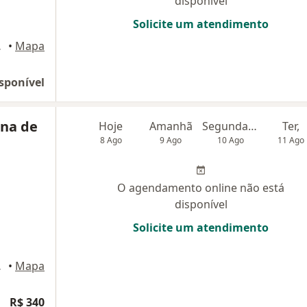
disponível
Solicite um atendimento
 Cruzes
•
Mapa
sponível
ina de
Hoje
Amanhã
Segunda-feira
Ter,
8 Ago
9 Ago
10 Ago
11 Ago
O agendamento online não está
disponível
Solicite um atendimento
 Cruzes
•
Mapa
R$ 340