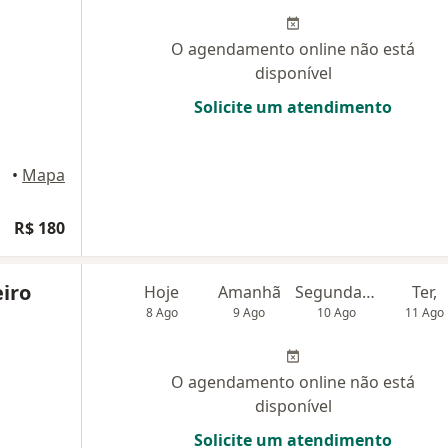
O agendamento online não está
disponível
Solicite um atendimento
•
Mapa
R$ 180
eiro
Hoje
Amanhã
Segunda-feira
Ter,
8 Ago
9 Ago
10 Ago
11 Ago
O agendamento online não está
disponível
Solicite um atendimento