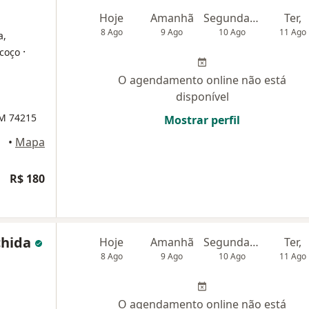
Hoje
Amanhã
Segunda-feira
Ter,
8 Ago
9 Ago
10 Ago
11 Ago
a,
·
scoço
O agendamento online não está
disponível
RM 74215
Mostrar perfil
•
Mapa
R$ 180
Uchida
Hoje
Amanhã
Segunda-feira
Ter,
8 Ago
9 Ago
10 Ago
11 Ago
O agendamento online não está