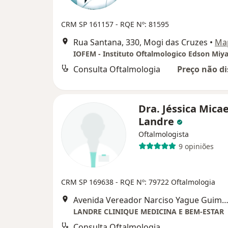
CRM SP 161157
- RQE Nº: 81595
Rua Santana, 330, Mogi das Cruzes
•
Ma
IOFEM - Instituto Oftalmologico Edson Miy
Consulta Oftalmologia
Preço não di
Dra. Jéssica Micae
Landre
Oftalmologista
9 opiniões
CRM SP 169638
- RQE Nº: 79722 Oftalmologia
Avenida Vereador Narciso Yague Guimarães - 1145 - Helbor Concept Office 609/610 Centro Cívico, Mogi d
LANDRE CLINIQUE MEDICINA E BEM-ESTAR
Consulta Oftalmologia