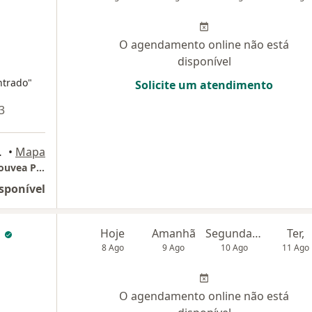
O agendamento online não está
disponível
ntrado"
Solicite um atendimento
3
 das Cruzes
•
Mapa
Centro de Estudos de Oft Prof Jose Carlos Gouvea Pacheco
sponível
i
Hoje
Amanhã
Segunda-feira
Ter,
8 Ago
9 Ago
10 Ago
11 Ago
O agendamento online não está