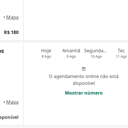
•
Mapa
R$ 180
os
Hoje
Amanhã
Segunda-feira
Ter,
8 Ago
9 Ago
10 Ago
11 Ago
O agendamento online não está
disponível
Mostrar número
•
Mapa
sponível