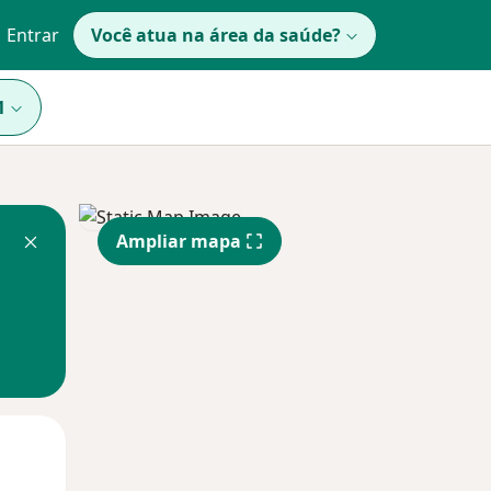
Entrar
Você atua na área da saúde?
1
Ampliar mapa
Qua
Qui,
Sex,
12 Ago
13 Ago
14 Ago