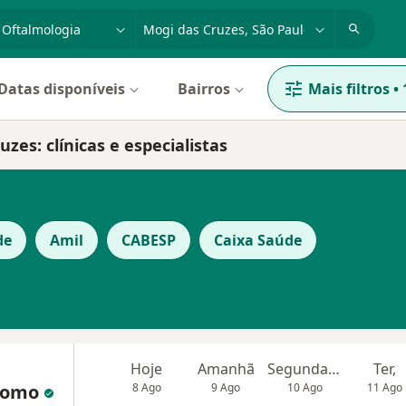
dade, doença ou nome
cidade ou região
Datas disponíveis
Bairros
Mais filtros
•
es: clínicas e especialistas
de
Amil
CABESP
Caixa Saúde
Hoje
Amanhã
Segunda-feira
Ter,
itomo
8 Ago
9 Ago
10 Ago
11 Ago