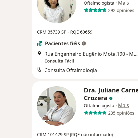
·
Mais
Oftalmologista
292 opiniões
CRM 35739 SP - RQE 60659
Pacientes fiéis
Rua Engenheiro Eugênio Mota,190 - Mogi das Cruzes, Mogi das Cruzes
Consulta Fácil
Consulta Oftalmologia
Dra. Juliane Carn
Crozera
·
Mais
Oftalmologista
235 opiniões
CRM 101479 SP
(RQE não informado)