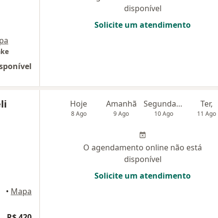
disponível
Solicite um atendimento
pa
ake
sponível
li
Hoje
Amanhã
Segunda-feira
Ter,
8 Ago
9 Ago
10 Ago
11 Ago
O agendamento online não está
disponível
Solicite um atendimento
as Cruzes
•
Mapa
R$ 420