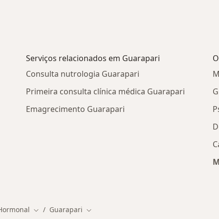
Serviços relacionados em Guarapari
O
Consulta nutrologia Guarapari
M
Primeira consulta clínica médica Guarapari
G
Emagrecimento Guarapari
P
D
i
C
M
os em Guarapari
 Hormonal
Guarapari
Mudar de cidade
Mudar de cidade