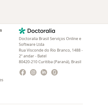
Contato
Doctoralia - Homepage
as
Doctoralia Brasil Serviços Online e
Software Ltda
Rua Visconde do Rio Branco, 1488 -
2º andar - Batel
80420-210 Curitiba (Paraná), Brasil
Facebook
abre num novo separador
Instagram
abre num novo separador
Linkedin
abre num novo separador
Glassdoor
abre num novo separador
es