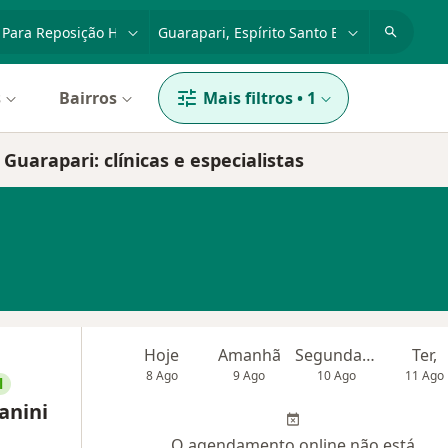
dade, doença ou nome
cidade ou região
s
Bairros
Mais filtros
•
1
uarapari: clínicas e especialistas
Hoje
Amanhã
Segunda-feira
Ter,
8 Ago
9 Ago
10 Ago
11 Ago
l
anini
O agendamento online não está