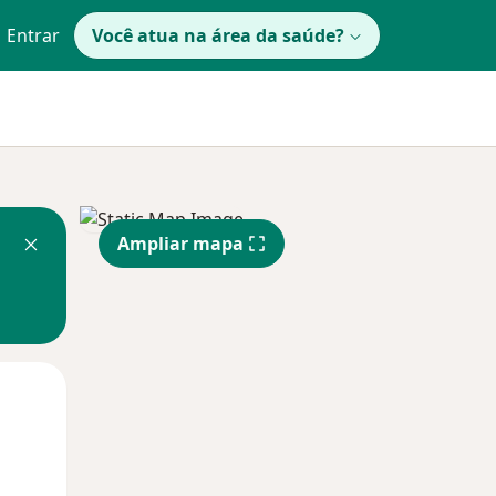
Entrar
Você atua na área da saúde?
Ampliar mapa
Qua
Qui,
Sex,
12 Ago
13 Ago
14 Ago