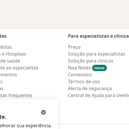
tes
Para especialistas e clínic
listas
Preço
s e Hospitais
Solução para especialistas
 de saúde
Solução para clinicas
te ao especialista
Noa Notes
novo
amentos
Conteúdos
os
Termos de uso
as
Alerta de segurança
tas frequentes
Central de Ajuda para client
ções móveis
ara pacientes
te.
lhorar sua experiência.