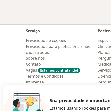
Serviço
Pacien
Privacidade e cookies
Especia
Privacidade para profissionais não
Clínica
cadastrados
Planos
Sobre nós
Pergun
Contato
Medic
Vagas
Serviç
Estamos contratando!
Termos e Condições
Doenc
Imprensa
Pergun
Lei da Igualdade Salarial
Aplica
Blog p
Sua privacidade é importan
Estamos usando cookies para me