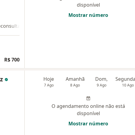
disponível
Mostrar número
econsulta 2
R$ 700
oz
Hoje
Amanhã
Dom,
7 Ago
8 Ago
9 Ago
10 Ago
O agendamento online não está
disponível
Mostrar número