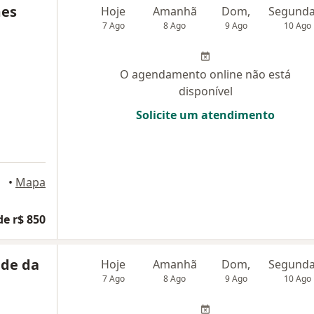
mes
Hoje
Amanhã
Dom,
7 Ago
8 Ago
9 Ago
10 Ago
O agendamento online não está
disponível
Solicite um atendimento
•
Mapa
de r$ 850
ade da
Hoje
Amanhã
Dom,
7 Ago
8 Ago
9 Ago
10 Ago