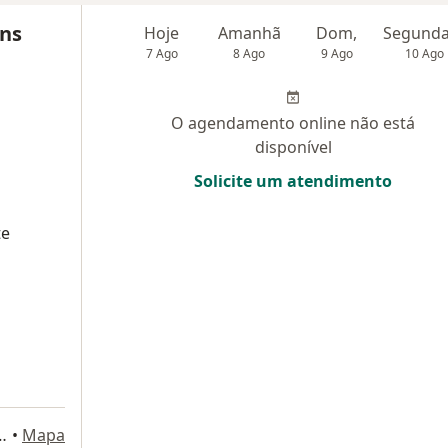
ins
Hoje
Amanhã
Dom,
7 Ago
8 Ago
9 Ago
10 Ago
O agendamento online não está
disponível
Solicite um atendimento
te
sco da Gama 3691, Salvador
•
Mapa