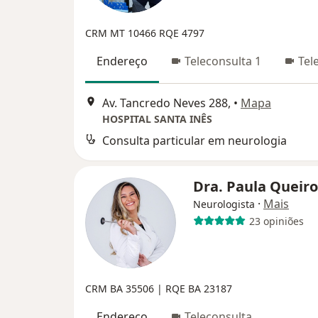
CRM MT 10466
RQE 4797
Endereço
Teleconsulta 1
Tel
Av. Tancredo Neves 288,
•
Mapa
HOSPITAL SANTA INÊS
Consulta particular em neurologia
Dra. Paula Queir
·
Mais
Neurologista
23 opiniões
CRM BA 35506
| RQE BA 23187
Endereço
Teleconsulta