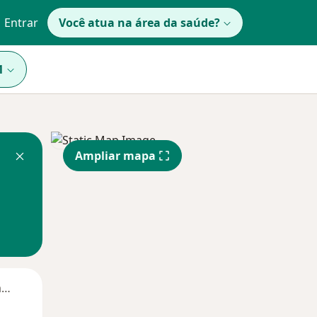
Entrar
Você atua na área da saúde?
1
Ampliar mapa
Segunda-feira
Ter,
Qua
Qui,
11 Ago
12 Ago
13 Ago