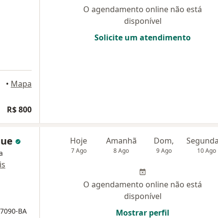
O agendamento online não está
disponível
Solicite um atendimento
•
Mapa
R$ 800
que
Hoje
Amanhã
Dom,
7 Ago
8 Ago
9 Ago
10 Ago
a
is
O agendamento online não está
disponível
17090-BA
Mostrar perfil