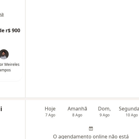
pa
de r$ 900
tor Meireles
ampos
i
Hoje
Amanhã
Dom,
7 Ago
8 Ago
9 Ago
10 Ago
O agendamento online não está