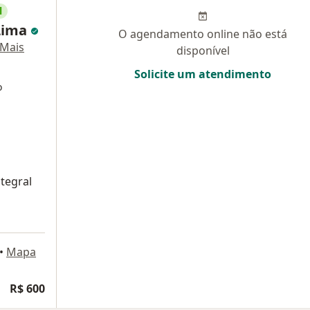
l
 Lima
O agendamento online não está
Mais
disponível
Solicite um atendimento
o
ntegral
•
Mapa
R$ 600