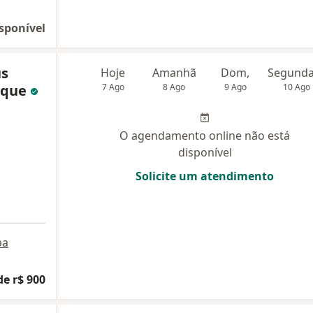
sponível
us
Hoje
Amanhã
Dom,
rque
7 Ago
8 Ago
9 Ago
10 Ago
O agendamento online não está
disponível
Solicite um atendimento
pa
de r$ 900