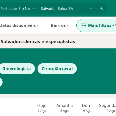
dade, doença ou nome
cidade ou região
Datas disponíveis
Bairros
Mais filtros
•
alvador: clínicas e especialistas
Ginecologista
Cirurgião geral
Hoje
Amanhã
Dom,
7 Ago
8 Ago
9 Ago
10 Ago