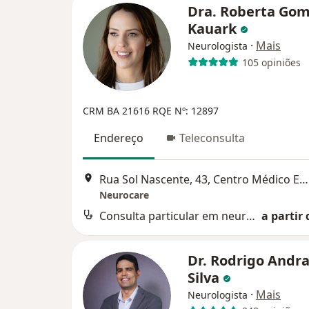
Dra. Roberta Go
Kauark
·
Mais
Neurologista
105 opiniões
CRM BA 21616
RQE Nº: 12897
Endereço
Teleconsulta
Rua Sol Nascente, 43, Centro Médico Empresarial Vitraux sala 1004, Federação, Salvador
Neurocare
Consulta particular em neurologia
a partir 
Dr. Rodrigo Andr
Silva
·
Mais
Neurologista