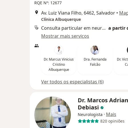
RQE Nº: 12677
Av. Luiz Viana Filho, 6462, Salvador
•
Ma
Clínica Albuquerque
Consulta particular em neurologia
a partir 
Mostrar mais serviços
Dr. Marcus Vinicius
Dra. Fernanda
Dr. Vic
Cristino
Falcão
C
Albuquerque
Ver todos os especialistas (6)
Dr. Marcos Adrian
Debiasi
·
Mais
Neurologista
820 opiniões