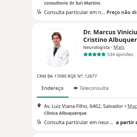
consultorio Dr Iuri Martins
Consulta particular em neurologia
Preço não di
Dr. Marcus Vinici
Cristino Albuque
·
Mais
Neurologista
534 opiniões
CRM BA 17090
RQE Nº: 12677
Endereço
Teleconsulta
Av. Luiz Viana Filho, 6462, Salvador
•
Ma
Clínica Albuquerque
Consulta particular em neurologia
a partir 