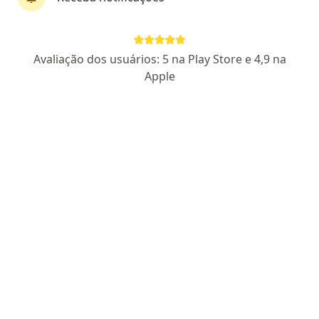
Dra. Isabelle De Almeida Ladeia
Avaliação dos usuários: 5 na Play Store e 4,9 na
·
Mais
Oftalmologista
Apple
12 opiniões
RQE Não Encontrada
Endereço
Teleconsulta
Rua dos Aimorés 3075, Belo Horizonte
•
Mapa
Visya Oftalmologia - Sala 102 e 103
Exame fundo de olho
Preço não disponível
Esse especialista não oferece agendamento online para esse endereço.
Solicite um atendimento