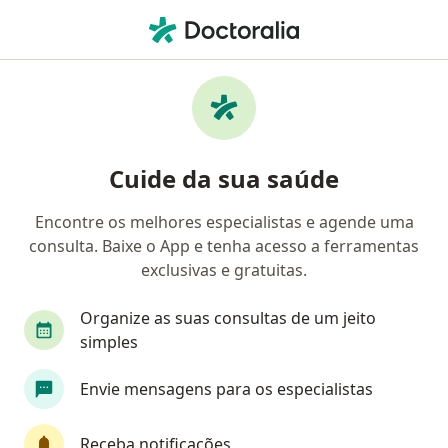
Men
Oftalmoscopia • Belo Horizonte, Minas Gerais MG
Filtros
• 1
Convênio
Mapa
Oftalmoscopia em Belo Horizonte: clínicas e
Cuide da sua saúde
especialistas
Encontre os melhores especialistas e agende uma
consulta. Baixe o App e tenha acesso a ferramentas
Que tipo de consulta você quer agendar?
exclusivas e gratuitas.
Exame fundo de olho
Oftalmoscopia
Cons
Organize as suas consultas de um jeito
simples
Envie mensagens para os especialistas
Receba notificações