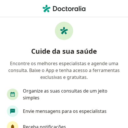
Men
Primeira Consulta Ginecologia E Obstetrícia • Santo André, São Paulo SP
Filtros
• 1
Convênio
Mapa
Primeira consulta ginecologia e obstetrícia
Cuide da sua saúde
em Santo André: clínicas e especialistas
Encontre os melhores especialistas e agende uma
consulta. Baixe o App e tenha acesso a ferramentas
Qual especialização você está procurando?
exclusivas e gratuitas.
Ginecologista
Radiologista
Cardiologista
Organize as suas consultas de um jeito
simples
Envie mensagens para os especialistas
Receba notificações