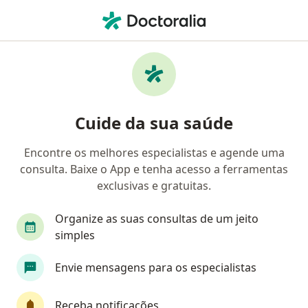
Men
Primeira Consulta Ginecologia E Obstetrícia • Teresópolis, Rio de Janeiro RJ
Filtros
• 1
Convênio
Mapa
Primeira consulta ginecologia e obstetrícia
Cuide da sua saúde
em Teresópolis: clínicas e especialistas
Encontre os melhores especialistas e agende uma
consulta. Baixe o App e tenha acesso a ferramentas
Qual especialização você está procurando?
exclusivas e gratuitas.
Ginecologista
Dermatologista
Médico Ac
Organize as suas consultas de um jeito
simples
Envie mensagens para os especialistas
Receba notificações