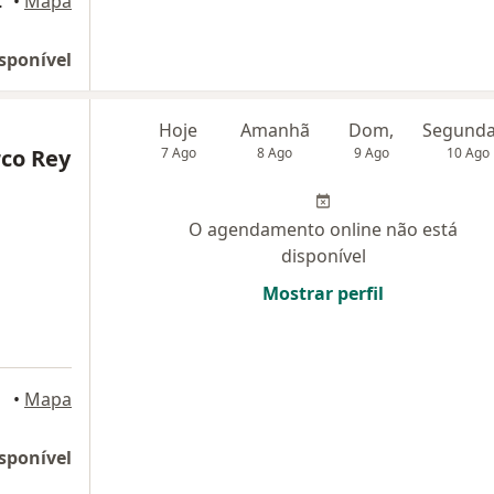
lis, Natal
•
Mapa
sponível
Hoje
Amanhã
Dom,
co Rey
7 Ago
8 Ago
9 Ago
10 Ago
O agendamento online não está
disponível
Mostrar perfil
, Natal
•
Mapa
sponível