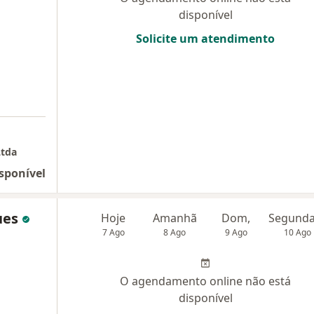
disponível
Solicite um atendimento
Ltda
sponível
ues
Hoje
Amanhã
Dom,
7 Ago
8 Ago
9 Ago
10 Ago
O agendamento online não está
disponível