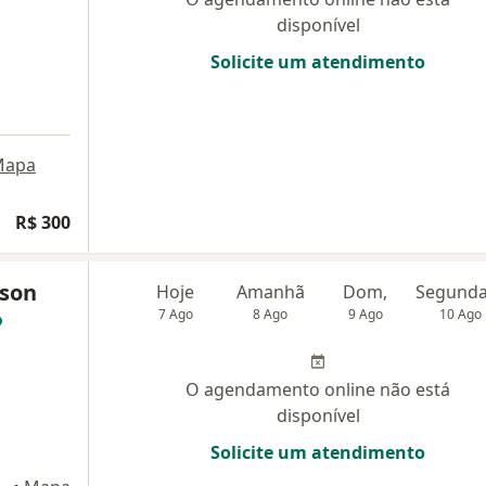
disponível
Solicite um atendimento
Mapa
R$ 300
rson
Hoje
Amanhã
Dom,
7 Ago
8 Ago
9 Ago
10 Ago
O agendamento online não está
disponível
Solicite um atendimento