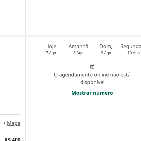
Hoje
Amanhã
Dom,
7 Ago
8 Ago
9 Ago
10 Ago
O agendamento online não está
disponível
Mostrar número
, Natal
•
Mapa
R$ 400