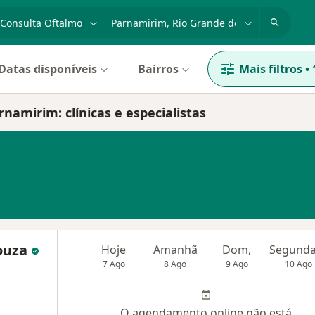
dade, doença ou nome
cidade ou região
Datas disponíveis
Bairros
Mais filtros
•
namirim: clínicas e especialistas
Souza
Hoje
Amanhã
Dom,
7 Ago
8 Ago
9 Ago
10 Ago
O agendamento online não está