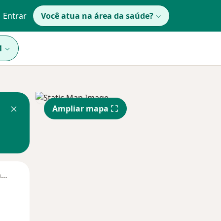
Entrar
Você atua na área da saúde?
1
Ampliar mapa
Segunda-feira
Ter,
Qua
Qui,
11 Ago
12 Ago
13 Ago