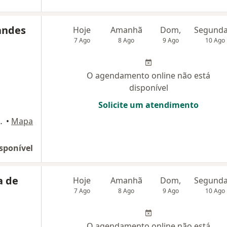
andes
Hoje
Amanhã
Dom,
7 Ago
8 Ago
9 Ago
10 Ago
O agendamento online não está
disponível
Solicite um atendimento
veira, 1300, Natal
•
Mapa
sponível
a de
Hoje
Amanhã
Dom,
7 Ago
8 Ago
9 Ago
10 Ago
O agendamento online não está