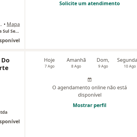
Solicite um atendimento
to Freire 1962, Natal
•
Mapa
Clínica de Olhos Santo André - Unidade Zona Sul Seaway
sponível
 Do
Hoje
Amanhã
Dom,
rte
7 Ago
8 Ago
9 Ago
10 Ago
O agendamento online não está
disponível
Mostrar perfil
Ltda
sponível