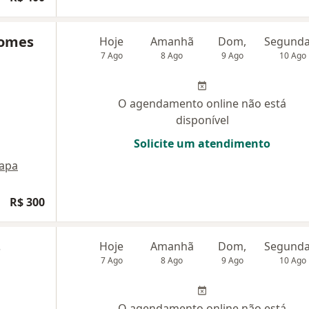
Gomes
Hoje
Amanhã
Dom,
7 Ago
8 Ago
9 Ago
10 Ago
O agendamento online não está
disponível
Solicite um atendimento
apa
R$ 300
s
Hoje
Amanhã
Dom,
7 Ago
8 Ago
9 Ago
10 Ago
O agendamento online não está