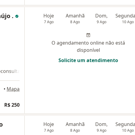
újo .
Hoje
Amanhã
Dom,
7 Ago
8 Ago
9 Ago
10 Ago
O agendamento online não está
disponível
Solicite um atendimento
econsulta 2
uaçu
•
Mapa
R$ 250
o
Hoje
Amanhã
Dom,
7 Ago
8 Ago
9 Ago
10 Ago