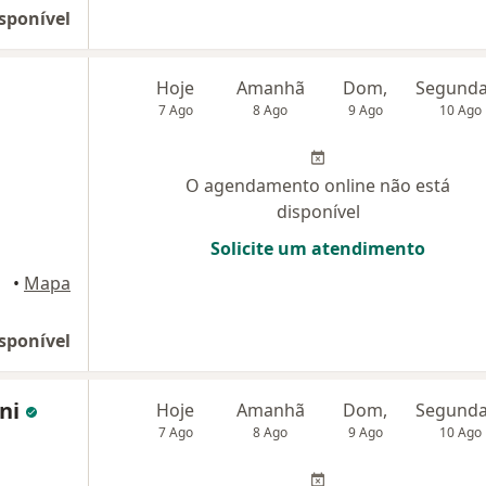
sponível
Hoje
Amanhã
Dom,
7 Ago
8 Ago
9 Ago
10 Ago
O agendamento online não está
disponível
Solicite um atendimento
•
Mapa
sponível
oni
Hoje
Amanhã
Dom,
7 Ago
8 Ago
9 Ago
10 Ago