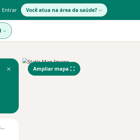
Entrar
Você atua na área da saúde?
1
Ampliar mapa
Segunda-feira
Ter,
Qua
Qui,
11 Ago
12 Ago
13 Ago