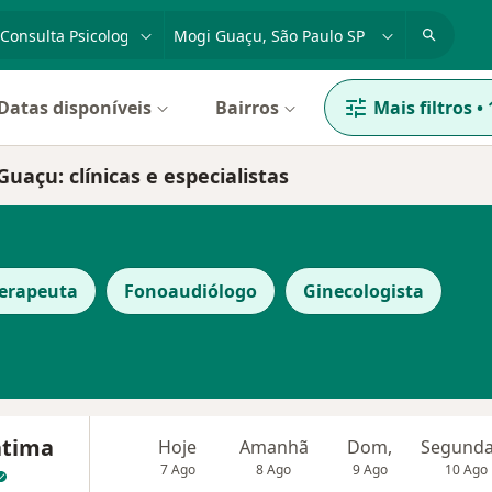
dade, doença ou nome
cidade ou região
Datas disponíveis
Bairros
Mais filtros
•
uaçu: clínicas e especialistas
terapeuta
Fonoaudiólogo
Ginecologista
átima
Hoje
Amanhã
Dom,
7 Ago
8 Ago
9 Ago
10 Ago