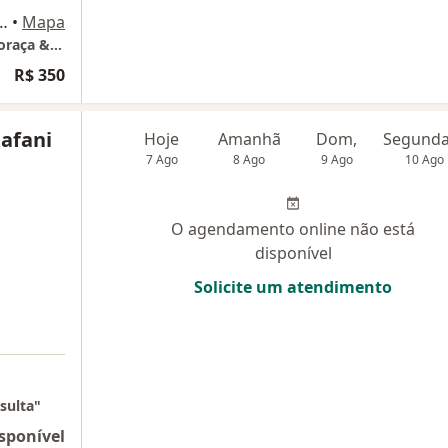
co de Godoy Bueno, Mogi Guaçu
•
Mapa
Atendimento On Line - Clinica Psicologica Coraça & Silva
R$ 350
afani
Hoje
Amanhã
Dom,
7 Ago
8 Ago
9 Ago
10 Ago
O agendamento online não está
disponível
Solicite um atendimento
sulta"
sponível