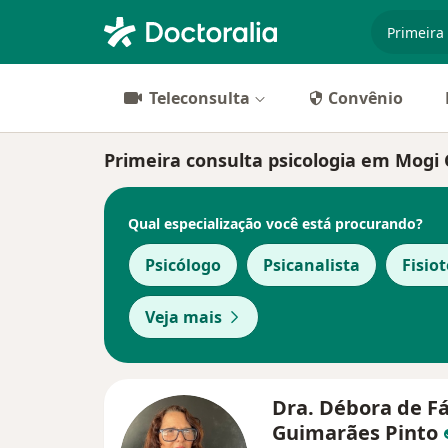
especiali
Teleconsulta
Convênio
Primeira consulta psicologia em Mogi G
Qual especialização você está procurando?
Psicólogo
Psicanalista
Fisio
Veja mais
Dra. Débora de F
Guimarães Pinto