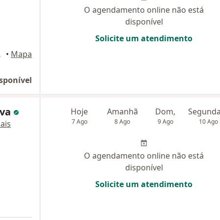
O agendamento online não está
disponível
Solicite um atendimento
i Guaçu
•
Mapa
sponível
lva
Hoje
Amanhã
Dom,
7 Ago
8 Ago
9 Ago
10 Ago
ais
O agendamento online não está
disponível
Solicite um atendimento