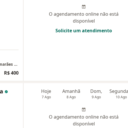
O agendamento online não está
disponível
Solicite um atendimento
Consulta Presencial - Débora de Fátima Guimarães Pinto
R$ 400
ia
Hoje
Amanhã
Dom,
7 Ago
8 Ago
9 Ago
10 Ago
O agendamento online não está
disponível