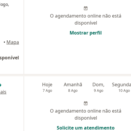
logo,
O agendamento online não está
disponível
Mostrar perfil
uaçu
•
Mapa
sponível
Hoje
Amanhã
Dom,
7 Ago
8 Ago
9 Ago
10 Ago
ais
O agendamento online não está
disponível
Solicite um atendimento