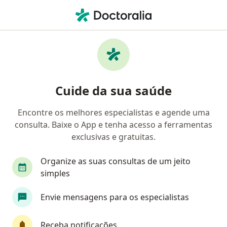
Men
Retorno De Consultas Ortopedia E Traumatologia • Natal, Rio Grande do Norte RN
Filtros
• 1
Convênio
Mapa
Retorno de consultas ortopedia e
Cuide da sua saúde
traumatologia em Natal: clínicas e
especialistas
Encontre os melhores especialistas e agende uma
consulta. Baixe o App e tenha acesso a ferramentas
Qual especialização você está procurando?
exclusivas e gratuitas.
Ortopedista - Traumatologista
Cardiologista
Organize as suas consultas de um jeito
simples
Envie mensagens para os especialistas
Receba notificações