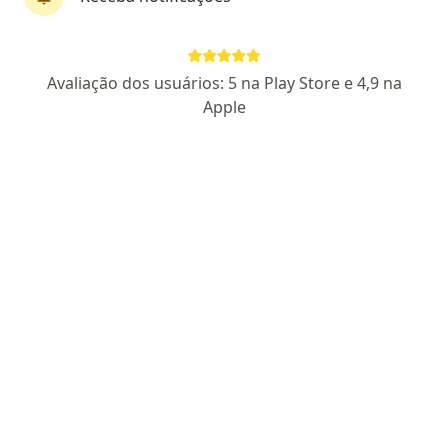
Márlon Mendonça de Souza
Avaliação dos usuários: 5 na Play Store e 4,9 na
·
Mais
Psicólogo
Apple
60 opiniões
CRP 16/6772
Endereço
Teleconsulta
Atendimento Online, Macaé
•
Mapa
Atendimento Online
Teleconsulta
a partir de r$ 250
Esse especialista não oferece agendamento online para esse endereço.
Solicite um atendimento