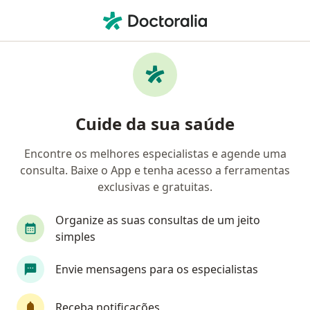
Men
Teleconsulta • Macaé, Rio de Janeiro RJ
Filtros
• 1
Convênio
Mapa
Teleconsulta em Macaé: clínicas e
Cuide da sua saúde
especialistas
Encontre os melhores especialistas e agende uma
consulta. Baixe o App e tenha acesso a ferramentas
Qual especialização você está procurando?
exclusivas e gratuitas.
Psicólogo
Nutricionista
Endocrinologista
Organize as suas consultas de um jeito
simples
Envie mensagens para os especialistas
Receba notificações