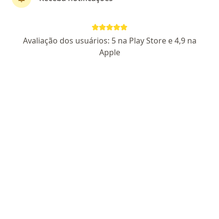
Pagamento online
Parcelamento disponível
Avaliação dos usuários: 5 na Play Store e 4,9 na
Dr. Vinícius Veras
Apple
·
Mais
Psiquiatra
14 opiniões
CRM SP 254705
- RQE não encontrado para psiquiatria
Endereço
Teleconsulta
Rua Deputado Vitorino Correia, S/N, Teresina
•
Mapa
TELECONSULTA - Dr. Vinícius Veras
Teleconsulta
R$ 400
Esse especialista não oferece agendamento online para esse endereço.
Solicite um atendimento