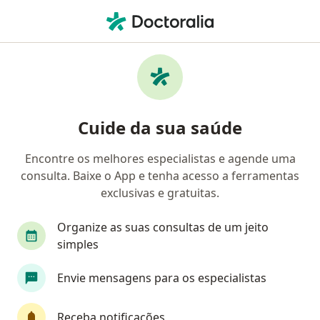
Men
Teleconsulta • Teresina, Piauí PI
Filtros
• 1
Convênio
Mapa
Teleconsulta em Teresina: clínicas e
Cuide da sua saúde
especialistas
Encontre os melhores especialistas e agende uma
consulta. Baixe o App e tenha acesso a ferramentas
Qual especialização você está procurando?
exclusivas e gratuitas.
Psicólogo
Nutricionista
Psiquiatra
G
Organize as suas consultas de um jeito
simples
Envie mensagens para os especialistas
Receba notificações