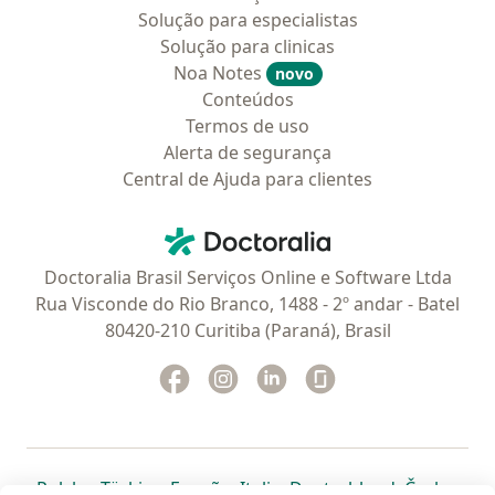
Solução para especialistas
Solução para clinicas
Noa Notes
novo
Conteúdos
Termos de uso
Alerta de segurança
Central de Ajuda para clientes
Contato
Doctoralia - Homepage
Doctoralia Brasil Serviços Online e Software Ltda
Rua Visconde do Rio Branco, 1488 - 2º andar - Batel
80420-210 Curitiba (Paraná), Brasil
Facebook
abre num novo separador
Instagram
abre num novo separador
Linkedin
abre num novo separad
Glassdoor
abre num novo se
abre num novo separador
abre num novo separador
abre num novo separador
abre num novo separado
abre num n
abre
Polska
,
Türkiye
,
España
,
Italia
,
Deutschland
,
Česko
,