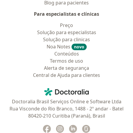
Blog para pacientes
Para especialistas e clínicas
Preço
Solução para especialistas
Solução para clinicas
Noa Notes
novo
Conteúdos
Termos de uso
Alerta de segurança
Central de Ajuda para clientes
Contato
Doctoralia - Homepage
Doctoralia Brasil Serviços Online e Software Ltda
Rua Visconde do Rio Branco, 1488 - 2º andar - Batel
80420-210 Curitiba (Paraná), Brasil
Facebook
abre num novo separador
Instagram
abre num novo separador
Linkedin
abre num novo separad
Glassdoor
abre num novo se