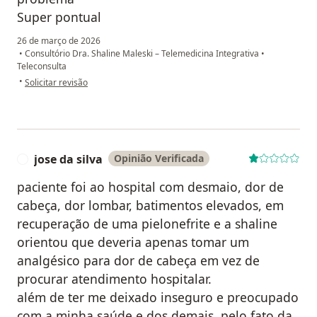
Super pontual
26 de março de 2026
•
Consultório Dra. Shaline Maleski – Telemedicina Integrativa
•
Teleconsulta
na opinião do utilizador Nataniela Alano
•
Solicitar revisão
jose da silva
Opinião Verificada
J
paciente foi ao hospital com desmaio, dor de
cabeça, dor lombar, batimentos elevados, em
recuperação de uma pielonefrite e a shaline
orientou que deveria apenas tomar um
analgésico para dor de cabeça em vez de
procurar atendimento hospitalar.
além de ter me deixado inseguro e preocupado
com a minha saúde e dos demais, pelo fato da