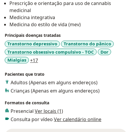
Prescrição e orientação para uso de cannabis
Cuido de pacientes com dores crônicas, distúrbios
medicinal
intestinais e transtornos emocionais, mas também
Medicina integrativa
atuo de forma preventiva — ajudando pessoas a
Medicina do estilo de vida (mev)
cultivarem saúde antes do adoecimento, com foco em
equilíbrio, vitalidade e longevidade.
Principais doenças tratadas
Transtorno depressivo
Transtorno do pânico
Meus tratamentos são personalizados e podem
Transtorno obsessivo compulsivo - TOC
Dor
envolver terapias farmacológicas, canabinoides
a11y_sr_more_diseases
Mialgias
+17
medicinais, suplementação com micronutrientes,
estratégias inspiradas no Ayurveda e práticas
Pacientes que trato
vibracionais.
Adultos (Apenas em alguns endereços)
Acredito na medicina como um caminho de reconexão
Crianças (Apenas em alguns endereços)
entre corpo, mente e espírito — onde o cuidado é
Formatos de consulta
profundo, individualizado e integrado à essência de
Presencial
Ver locais (1)
cada ser.
Consulta por vídeo
Ver calendário online