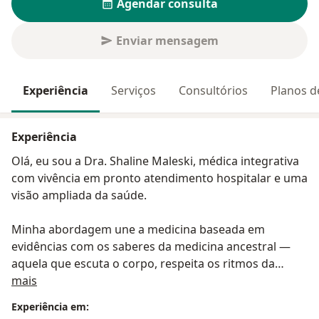
Agendar consulta
Enviar mensagem
Experiência
Serviços
Consultórios
Planos d
Experiência
Olá, eu sou a Dra. Shaline Maleski, médica integrativa
com vivência em pronto atendimento hospitalar e uma
visão ampliada da saúde.
Minha abordagem une a medicina baseada em
evidências com os saberes da medicina ancestral —
aquela que escuta o corpo, respeita os ritmos da
Sobre mim
natureza e reconhece o poder de cura presente em
mais
práticas simples e conscientes do dia a dia.
Experiência em: