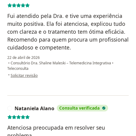
Fui atendido pela Dra. e tive uma experiência
muito positiva. Ela foi atenciosa, explicou tudo
com clareza e o tratamento tem ótima eficácia.
Recomendo para quem procura um profissional
cuidadoso e competente.
22 de abril de 2026
•
Consultório Dra. Shaline Maleski – Telemedicina Integrativa
•
Teleconsulta
na opinião do utilizador Jaime Abreu
•
Solicitar revisão
Nataniela Alano
Consulta verificada
N
Atenciosa preocupada em resolver seu
problema