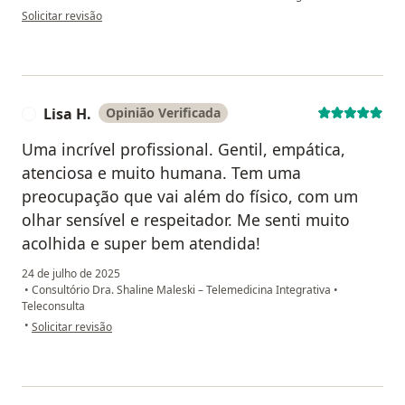
na opinião do utilizador Flávio
Solicitar revisão
Lisa H.
Opinião Verificada
L
Uma incrível profissional. Gentil, empática,
atenciosa e muito humana. Tem uma
preocupação que vai além do físico, com um
olhar sensível e respeitador. Me senti muito
acolhida e super bem atendida!
24 de julho de 2025
•
Consultório Dra. Shaline Maleski – Telemedicina Integrativa
•
Teleconsulta
na opinião do utilizador Lisa H.
•
Solicitar revisão