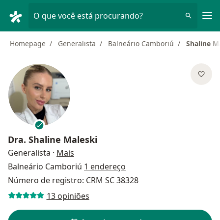
Men
O que você está procurando?
Homepage
Generalista
Balneário Camboriú
Shaline M
Dra.
Shaline Maleski
sobre as especializações
Generalista
·
Mais
Balneário Camboriú
1 endereço
Número de registro: CRM SC 38328
13 opiniões