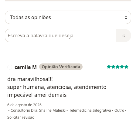
Pesquisar em opiniões
camila M
Opinião Verificada
C
dra maravilhosa!!!
super humana, atenciosa, atendimento
impecável amei demais
6 de agosto de 2026
•
Consultório Dra. Shaline Maleski – Telemedicina Integrativa
•
Outro
•
na opinião do utilizador camila M
Solicitar revisão