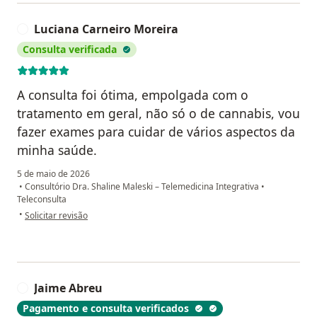
Luciana Carneiro Moreira
L
Consulta verificada
A consulta foi ótima, empolgada com o
tratamento em geral, não só o de cannabis, vou
fazer exames para cuidar de vários aspectos da
minha saúde.
5 de maio de 2026
•
Consultório Dra. Shaline Maleski – Telemedicina Integrativa
•
Teleconsulta
na opinião do utilizador Luciana Carneiro Moreira
•
Solicitar revisão
Jaime Abreu
J
Pagamento e consulta verificados