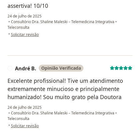
assertiva! 10/10
24 de julho de 2025
•
Consultório Dra. Shaline Maleski – Telemedicina Integrativa
•
Teleconsulta
na opinião do utilizador Aline M.
•
Solicitar revisão
André B.
Opinião Verificada
A
Excelente profissional! Tive um atendimento
extremamente minucioso e principalmente
humanizado! Sou muito grato pela Doutora
24 de julho de 2025
•
Consultório Dra. Shaline Maleski – Telemedicina Integrativa
•
Teleconsulta
na opinião do utilizador André B.
•
Solicitar revisão