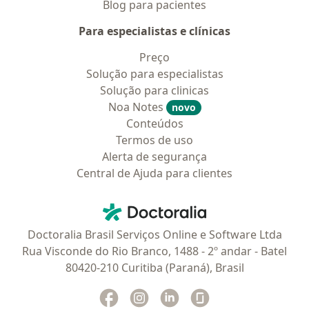
Blog para pacientes
Para especialistas e clínicas
Preço
Solução para especialistas
Solução para clinicas
Noa Notes
novo
Conteúdos
Termos de uso
Alerta de segurança
Central de Ajuda para clientes
Contato
Doctoralia - Homepage
Doctoralia Brasil Serviços Online e Software Ltda
Rua Visconde do Rio Branco, 1488 - 2º andar - Batel
80420-210 Curitiba (Paraná), Brasil
Facebook
abre num novo separador
Instagram
abre num novo separador
Linkedin
abre num novo separad
Glassdoor
abre num novo se