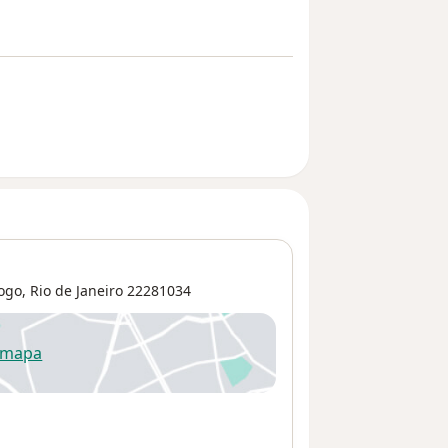
ogo
,
Rio de Janeiro
22281034
 mapa
re num novo separador