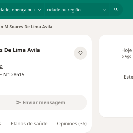
dade, doença ou nome
cidade ou região
n M Soares De Lima Avila
cidade
s De Lima Avila
Hoje
6 Ago
especializações
ço
E Nº: 28615
Este
Enviar mensagem
s
Planos de saúde
Opiniões (36)