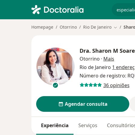
especiali
Homepage
Otorrino
Rio De Janeiro
Sharo
Mudar de 
Dra.
Sharon M Soare
sobre as 
Otorrino
·
Mais
Rio de Janeiro
1 endere
Número de registro: RQ
36 opiniões
Agendar consulta
Experiência
Serviços
Consultório