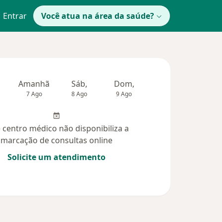
Entrar
Você atua na área da saúde?
Amanhã
Sáb,
Dom,
Segunda-feira
Ter,
7 Ago
8 Ago
9 Ago
10 Ago
11 Ag
 centro médico não disponibiliza a
marcação de consultas online
Solicite um atendimento