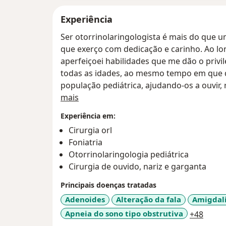
Experiência
Ser otorrinolaringologista é mais do que 
que exerço com dedicação e carinho. Ao lo
aperfeiçoei habilidades que me dão o privi
todas as idades, ao mesmo tempo em que d
população pediátrica, ajudando-os a ouvir, 
Sobre mim
consulta é uma oportunidade de oferecer 
mais
um tratamento eficaz, mas também um at
Experiência em:
escuta atenta e no respeito às necessidade
Cirurgia orl
qualidade de vida.
Foniatria
Otorrinolaringologia pediátrica
Acredito que a medicina está sempre evolui
Cirurgia de ouvido, nariz e garganta
atualização para proporcionar aos meus p
eficaz na Otorrinolaringologia. Meu comp
Principais doenças tratadas
sensibilidade para garantir um cuidado de 
Adenoides
Alteração da fala
Amigdal
a11y_
Apneia do sono tipo obstrutiva
+48
Será um prazer cuidar de você e da sua famí