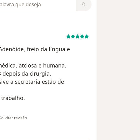
m opiniões
denóide, freio da língua e
édica, atciosa e humana.
 depois da cirurgia.
ive a secretaria estão de
trabalho.
na opinião do utilizador Virgínia
Solicitar revisão