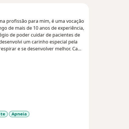
uma profissão para mim, é uma vocação
ngo de mais de 10 anos de experiência,
légio de poder cuidar de pacientes de
esenvolvi um carinho especial pela
respirar e se desenvolver melhor. Cada
não apenas um diagnóstico preciso e
endimento humanizado, baseado na
s individuais, visando melhora na
ndo, e, por isso, estou em constante
acientes o que há de mais moderno e
romisso é unir conhecimento e
excelência.
ite
Apneia
sr_more_diseases
lia!