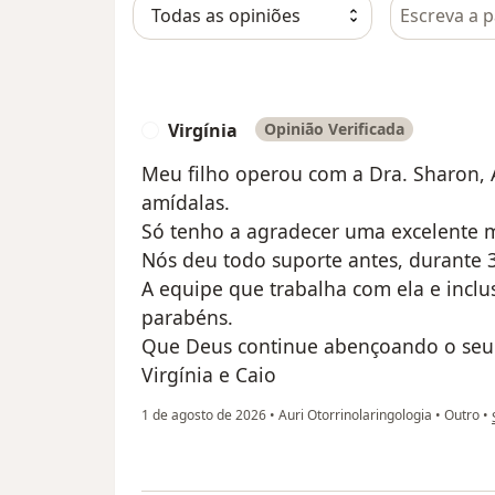
Pesquisar e
Virgínia
Opinião Verificada
V
Meu filho operou com a Dra. Sharon, A
amídalas.
Só tenho a agradecer uma excelente m
Nós deu todo suporte antes, durante 3
A equipe que trabalha com ela e inclus
parabéns.
Que Deus continue abençoando o seu 
Virgínia e Caio
1 de agosto de 2026
•
Auri Otorrinolaringologia
•
Outro
•