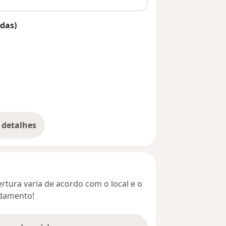
das)
 detalhes
bre o endereço
rtura varia de acordo com o local e o
ndamento!