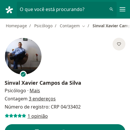
Men
O que você está procurando?
Homepage
Psicólogo
Contagem
Sinval Xavier Camp
Mudar de cidade
Sinval Xavier Campos da Silva
sobre as especializações
Psicólogo
·
Mais
Contagem
3 endereços
Número de registro: CRP 04/33402
1 opinião