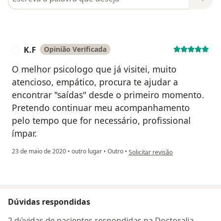
K.F
Opinião Verificada
K
O melhor psicologo que já visitei, muito
atencioso, empático, procura te ajudar a
encontrar "saídas" desde o primeiro momento.
Pretendo continuar meu acompanhamento
pelo tempo que for necessário, profissional
ímpar.
na opinião do utilizador K.F
23 de maio de 2020
•
outro lugar
•
Outro
•
Solicitar revisão
Dúvidas respondidas
2 dúvidas de pacientes respondidas na Doctoralia