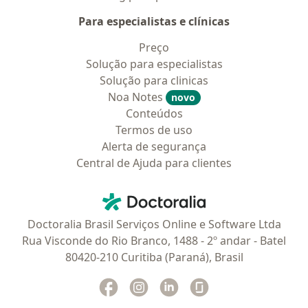
Para especialistas e clínicas
Preço
Solução para especialistas
Solução para clinicas
Noa Notes
novo
Conteúdos
Termos de uso
Alerta de segurança
Central de Ajuda para clientes
Contato
Doctoralia - Homepage
Doctoralia Brasil Serviços Online e Software Ltda
Rua Visconde do Rio Branco, 1488 - 2º andar - Batel
80420-210 Curitiba (Paraná), Brasil
Facebook
abre num novo separador
Instagram
abre num novo separador
Linkedin
abre num novo separad
Glassdoor
abre num novo se