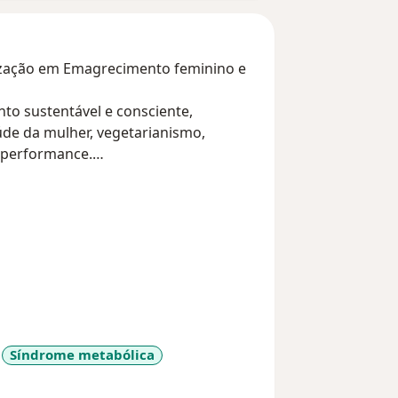
lização em Emagrecimento feminino e
 sustentável e consciente,
úde da mulher, vegetarianismo,
e performance.
e uma forma mais gentil, eficiente e
Síndrome metabólica