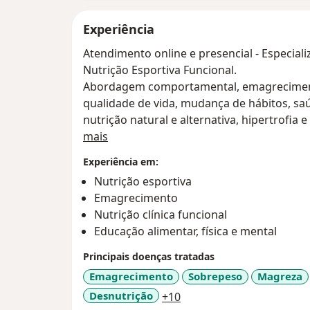
Experiência
Atendimento online e presencial - Especia
Nutrição Esportiva Funcional.
Abordagem comportamental, emagrecimento
qualidade de vida, mudança de hábitos, sa
nutrição natural e alternativa, hipertrofia 
Sobre mim
Um olhar mais completo, além da comida, d
mais
real.
Experiência em:
Sem dietas restritivas e insustentáveis.
Nutrição esportiva
Emagrecimento
Nutrição clínica funcional
Educação alimentar, física e mental
Principais doenças tratadas
Emagrecimento
Sobrepeso
Magreza
a11y_sr_more_diseases
Desnutrição
+10