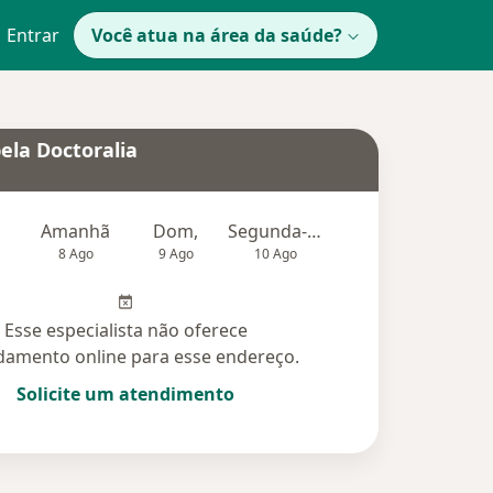
Entrar
Você atua na área da saúde?
ela Doctoralia
Amanhã
Dom,
Segunda-feira
Ter,
Qu
8 Ago
9 Ago
10 Ago
11 Ago
12 Ag
Esse especialista não oferece
amento online para esse endereço.
Solicite um atendimento