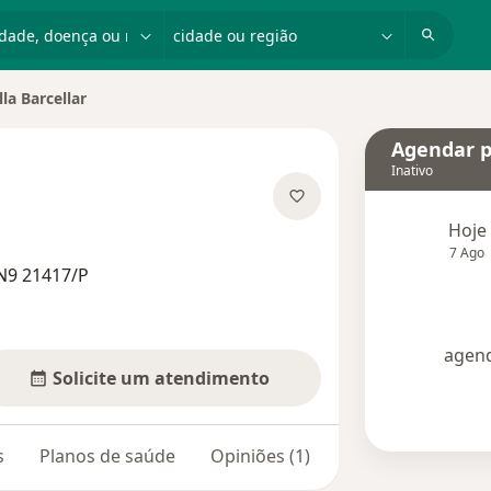
dade, doença ou nome
cidade ou região
lla Barcellar
e cidade
Agendar p
Inativo
 as especializações
Hoje
7 Ago
N9 21417/P
agend
Solicite um atendimento
s
Planos de saúde
Opiniões (1)