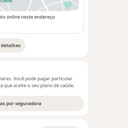
re num novo separador
nto online neste endereço
 detalhes
bre o endereço
culares. Você pode pagar particular
ta que aceite o seu plano de saúde.
tas por seguradora