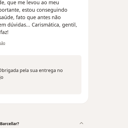
e, que me levou ao meu
portante, estou conseguindo
aúde, fato que antes não
em dúvidas... Carismática, gentil,
faz!
 utilizador Laura Reis
isão
brigada pela sua entrega no
jo
 Barcellar?