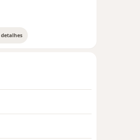
 detalhes
bre a experiência