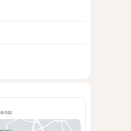
10-532
 mapa