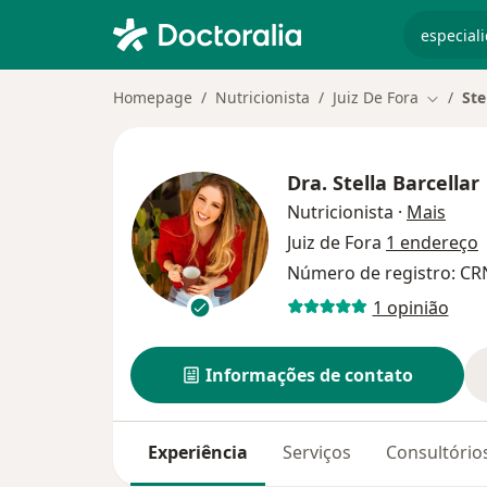
especiali
Homepage
Nutricionista
Juiz De Fora
Ste
Mudar d
Dra.
Stella Barcellar
sobre
Nutricionista
·
Mais
Juiz de Fora
1 endereço
Número de registro: CR
1 opinião
Informações de contato
Experiência
Serviços
Consultório