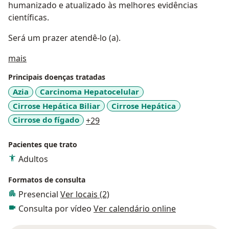
humanizado e atualizado às melhores evidências
científicas.
Será um prazer atendê-lo (a).
Sobre mim
mais
Principais doenças tratadas
Azia
Carcinoma Hepatocelular
Cirrose Hepática Biliar
Cirrose Hepática
a11y_sr_more_diseases
Cirrose do fígado
+29
Pacientes que trato
Adultos
Formatos de consulta
Presencial
Ver locais (2)
Consulta por vídeo
Ver calendário online