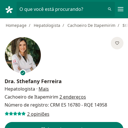
Men
O que você está procurando?
Homepage
Hepatologista
Cachoeiro De Itapemirim
St
Dra.
Sthefany Ferreira
sobre as especializações
Hepatologista
·
Mais
Cachoeiro de Itapemirim
2 endereços
Número de registro: CRM ES 16780 - RQE 14958
2 opiniões