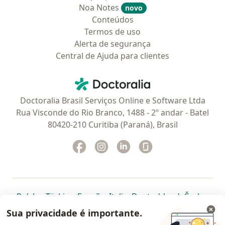
Noa Notes
novo
Conteúdos
Termos de uso
Alerta de segurança
Central de Ajuda para clientes
Contato
Doctoralia - Homepage
Doctoralia Brasil Serviços Online e Software Ltda
Rua Visconde do Rio Branco, 1488 - 2º andar - Batel
80420-210 Curitiba (Paraná), Brasil
Facebook
abre num novo separador
Instagram
abre num novo separador
Linkedin
abre num novo separad
Glassdoor
abre num novo se
abre num novo separador
abre num novo separador
abre num novo separador
abre num novo separado
abre num n
abre
Polska
,
Türkiye
,
España
,
Italia
,
Deutschland
,
Česko
,
abre num novo separador
abre num novo separador
abre num novo separador
abre num novo separa
abre num no
abre n
Portugal
,
México
,
Chile
,
Brasil
,
Argentina
,
Perú
,
Sua privacidade é importante.
abre num novo separad
Colombia