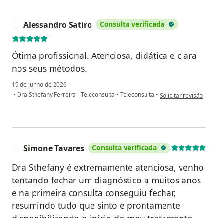
Alessandro Satiro
Consulta verificada
A
Ótima profissional. Atenciosa, didática e clara
nos seus métodos.
19 de junho de 2026
na opinião do utiliza
•
Dra Sthefany Ferreira - Teleconsulta
•
Teleconsulta
•
Solicitar revisão
Simone Tavares
Consulta verificada
S
Dra Sthefany é extremamente atenciosa, venho
tentando fechar um diagnóstico a muitos anos
e na primeira consulta conseguiu fechar,
resumindo tudo que sinto e prontamente
disponibilizando o início do meu tratamento.