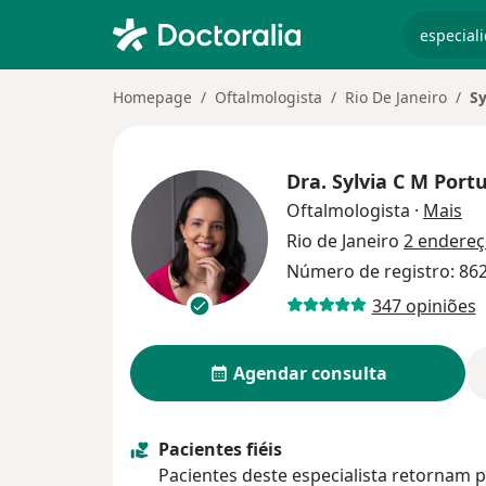
especiali
Homepage
Oftalmologista
Rio De Janeiro
Sy
Dra.
Sylvia C M Port
so
Oftalmologista
·
Mais
Rio de Janeiro
2 endere
Número de registro: 862
347 opiniões
Agendar consulta
Pacientes fiéis
Pacientes deste especialista retornam p