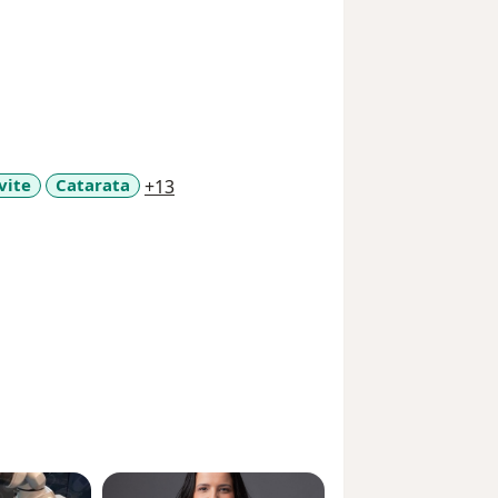
s
a11y_sr_more_diseases
vite
Catarata
+13