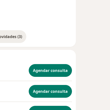
gem pelo chat do doctoralia ou
Mostrar mais novidades (3)
Agendar consulta
Agendar consulta