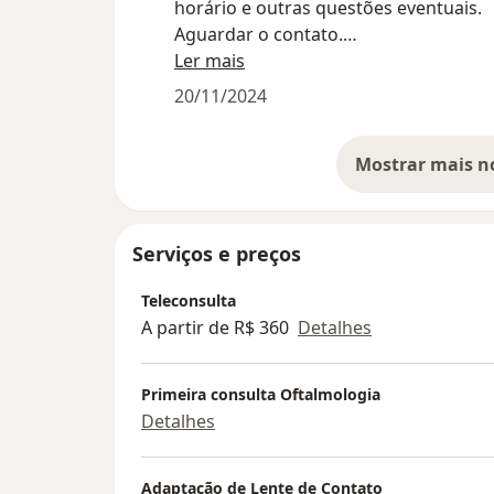
horário e outras questões eventuais.
Aguardar o contato.
Qualquer dúvida, podem enviar mensa
Ler mais
pelo telefone indicado aqui na página.
20/11/2024
Serviços e preços
Teleconsulta
A partir de R$ 360
Detalhes
Primeira consulta Oftalmologia
Detalhes
Adaptação de Lente de Contato