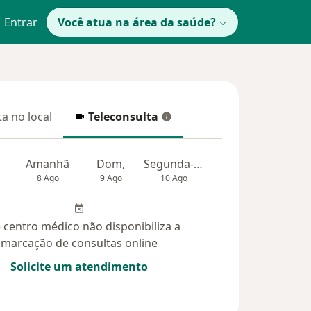
Entrar
Você atua na área da saúde?
a no local
Teleconsulta
 no local
Teleconsulta
Amanhã
Dom,
Segunda-feira
Ter,
Qua
8 Ago
9 Ago
10 Ago
11 Ago
12 Ag
 centro médico não disponibiliza a
marcação de consultas online
Solicite um atendimento