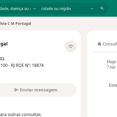
dade, doença ou nome
cidade ou região
lvia C M Portugal
ugal
Consult
Consulta
bre as especializações
ços
Hoje
100 - RJ RQE Nº: 18874
7 Ago
Este
Enviar mensagem
ara outras consultas.